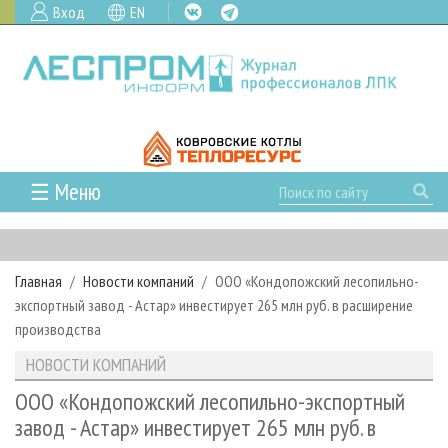
Вход
EN
☰ Меню
ГЛАВНАЯ
РУБРИКИ И ТЕМЫ
Главная
Новости компаний
ООО «Кондопожский лесопильно-
РУБРИКИ ЖУРНАЛА
НОВОСТИ
экспортный завод - Астар» инвестирует 265 млн руб. в расширение
ЛЕСНОЕ ХОЗЯЙСТВО
КАЛЕНДАРЬ СОБЫТИЙ
производства
ПРОЕКТЫ ЛПИ
ЛЕСОЗАГОТОВКА
НОВОСТИ ЛПК
АНАЛИТИКА
НОВОСТИ КОМПАНИЙ
АРХИВ
ЛЕСОПИЛЕНИЕ
НОВОСТИ ЖУРНАЛА
ПРЕДПРИЯТИЯ ЛПК
АРХИВ ЖУРНАЛОВ
ООО «Кондопожский лесопильно-экспортный
О ЖУРНАЛЕ
завод - Астар» инвестирует 265 млн руб. в
ДЕРЕВООБРАБОТКА
НОВОСТИ КОМПАНИЙ
ЛЕСНЫЕ РЕГИОНЫ РОССИИ
СТАТЬИ
ПОДПИСКА
РЕКЛАМОДАТЕЛЯМ