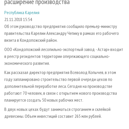
расширение производства
СУШКА ДРЕВЕСИНЫ
ПЕРСОНЫ
КОНТАКТЫ
РЕКЛАМА
Республика Карелия
ПРОИЗВОДСТВО ДРЕВЕСНЫХ ПЛИТ
МОБИЛЬНЫЕ ВЫСТАВКИ
РЕКЛАМА НА САЙТЕ
21.11.2018 15:54
ДЕРЕВЯННОЕ ДОМОСТРОЕНИЕ
ОФИЦИАЛЬНЫЕ ДЕЛЕГАЦИИ
Об этом руководство предприятия сообщило премьер-министру
ПРОИЗВОДСТВО МЕБЕЛИ
ПРИОРИТЕТНЫЕ ИНВЕСТПРОЕКТЫ
правительства Карелии Александру Чепику в рамках его рабочего
визита в Кондопожский район.
БИОЭНЕРГЕТИКА
RUSSIAN FORESTRY REVIEW
ООО «Кондопожский лесопильно-экспортный завод - Астар» входит
ЦБП
ГАЗЕТА ЛЕСПРОМФОРУМ
в реестр резидентов территории опережающего социально-
ИНСТРУМЕНТ И МАТЕРИАЛЫ
БИБЛИОТЕКА СПЕЦИАЛИСТА
экономического развития.
Как рассказал директор предприятия Всеволод Копычев, в этом
году запланировано строительство первой очереди цехов по
дополнительной переработке леса. Сегодня на производстве
работают 70 человек, в связи с открытием нового производства
планируется создать 50 новых рабочих мест.
В двух новых цехах будут заниматься строганием и склейкой
древесины. Объем инвестиций составит 265 млн рублей.