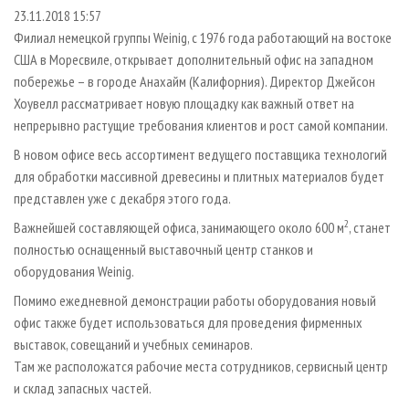
СУШКА ДРЕВЕСИНЫ
ПЕРСОНЫ
КОНТАКТЫ
РЕКЛАМА
23.11.2018 15:57
Филиал немецкой группы Weinig, с 1976 года работающий на востоке
ПРОИЗВОДСТВО ДРЕВЕСНЫХ ПЛИТ
МОБИЛЬНЫЕ ВЫСТАВКИ
РЕКЛАМА НА САЙТЕ
США в Моресвиле, открывает дополнительный офис на западном
ДЕРЕВЯННОЕ ДОМОСТРОЕНИЕ
ОФИЦИАЛЬНЫЕ ДЕЛЕГАЦИИ
побережье – в городе Анахайм (Калифорния). Директор Джейсон
ПРОИЗВОДСТВО МЕБЕЛИ
Хоувелл рассматривает новую площадку как важный ответ на
ПРИОРИТЕТНЫЕ ИНВЕСТПРОЕКТЫ
непрерывно растущие требования клиентов и рост самой компании.
БИОЭНЕРГЕТИКА
RUSSIAN FORESTRY REVIEW
В новом офисе весь ассортимент ведущего поставщика технологий
ЦБП
ГАЗЕТА ЛЕСПРОМФОРУМ
для обработки массивной древесины и плитных материалов будет
ИНСТРУМЕНТ И МАТЕРИАЛЫ
БИБЛИОТЕКА СПЕЦИАЛИСТА
представлен уже с декабря этого года.
2
Важнейшей составляющей офиса, занимающего около 600 м
, станет
полностью оснащенный выставочный центр станков и
оборудования Weinig.
Помимо ежедневной демонстрации работы оборудования новый
офис также будет использоваться для проведения фирменных
выставок, совещаний и учебных семинаров.
Там же расположатся рабочие места сотрудников, сервисный центр
и склад запасных частей.