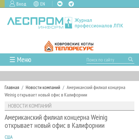
Вход
EN
☰ Меню
ГЛАВНАЯ
РУБРИКИ И ТЕМЫ
Главная
Новости компаний
Американский филиал концерна
РУБРИКИ ЖУРНАЛА
НОВОСТИ
Weinig открывает новый офис в Калифорнии
ЛЕСНОЕ ХОЗЯЙСТВО
КАЛЕНДАРЬ СОБЫТИЙ
ПРОЕКТЫ ЛПИ
НОВОСТИ КОМПАНИЙ
ЛЕСОЗАГОТОВКА
НОВОСТИ ЛПК
АНАЛИТИКА
АРХИВ
Американский филиал концерна Weinig
ЛЕСОПИЛЕНИЕ
НОВОСТИ ЖУРНАЛА
ПРЕДПРИЯТИЯ ЛПК
АРХИВ ЖУРНАЛОВ
открывает новый офис в Калифорнии
О ЖУРНАЛЕ
ДЕРЕВООБРАБОТКА
НОВОСТИ КОМПАНИЙ
ЛЕСНЫЕ РЕГИОНЫ РОССИИ
СТАТЬИ
ПОДПИСКА
РЕКЛАМОДАТЕЛЯМ
США