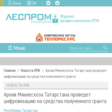
Вход
EN
☰ Меню
ГЛАВНАЯ
РУБРИКИ И ТЕМЫ
Главная
Новости ЛПК
Архив Минлесхоза Татарстана проведет
РУБРИКИ ЖУРНАЛА
НОВОСТИ
цифровизацию на средства полученного гранта
ЛЕСНОЕ ХОЗЯЙСТВО
КАЛЕНДАРЬ СОБЫТИЙ
ПРОЕКТЫ ЛПИ
НОВОСТИ ЛПК
ЛЕСОЗАГОТОВКА
НОВОСТИ ЛПК
АНАЛИТИКА
АРХИВ
Архив Минлесхоза Татарстана проведет
ЛЕСОПИЛЕНИЕ
НОВОСТИ ЖУРНАЛА
ПРЕДПРИЯТИЯ ЛПК
АРХИВ ЖУРНАЛОВ
цифровизацию на средства полученного гранта
О ЖУРНАЛЕ
ДЕРЕВООБРАБОТКА
НОВОСТИ КОМПАНИЙ
ЛЕСНЫЕ РЕГИОНЫ РОССИИ
СТАТЬИ
ПОДПИСКА
РЕКЛАМОДАТЕЛЯМ
Республика Татарстан