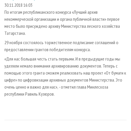
СУШКА ДРЕВЕСИНЫ
ПЕРСОНЫ
КОНТАКТЫ
РЕКЛАМА
30.11.2018 16:03
По итогам республиканского конкурса «Лучший архив
ПРОИЗВОДСТВО ДРЕВЕСНЫХ ПЛИТ
МОБИЛЬНЫЕ ВЫСТАВКИ
РЕКЛАМА НА САЙТЕ
некоммерческой организации и органа публичной власти» первое
ДЕРЕВЯННОЕ ДОМОСТРОЕНИЕ
ОФИЦИАЛЬНЫЕ ДЕЛЕГАЦИИ
место было присуждено архиву Министерства лесного хозяйства
ПРОИЗВОДСТВО МЕБЕЛИ
Татарстана.
ПРИОРИТЕТНЫЕ ИНВЕСТПРОЕКТЫ
БИОЭНЕРГЕТИКА
29 ноября состоялось торжественное подписание соглашений о
RUSSIAN FORESTRY REVIEW
предоставлении грантов победителям конкурса.
ЦБП
ГАЗЕТА ЛЕСПРОМФОРУМ
«Для нас большая честь стать первыми. И в предыдущие годы мы
ИНСТРУМЕНТ И МАТЕРИАЛЫ
БИБЛИОТЕКА СПЕЦИАЛИСТА
уделяли немало внимания архивированию документов. Теперь с
помощью этого гранта сможем реализовать наш проект «От бумаги к
цифре» по цифровизации архивных документов Министерства. Это
очень ценно и важно для нас», - отметил глава Минлесхоза
республики Равиль Кузюров.