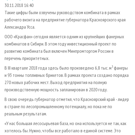
СУШКА ДРЕВЕСИНЫ
ПЕРСОНЫ
КОНТАКТЫ
РЕКЛАМА
30.11.2018 16:40
Такие цифры были озвучены руководством комбината в рамках
ПРОИЗВОДСТВО ДРЕВЕСНЫХ ПЛИТ
МОБИЛЬНЫЕ ВЫСТАВКИ
РЕКЛАМА НА САЙТЕ
рабочего визита на предприятие губернатора Красноярского края
ДЕРЕВЯННОЕ ДОМОСТРОЕНИЕ
ОФИЦИАЛЬНЫЕ ДЕЛЕГАЦИИ
Александра Усса.
ПРОИЗВОДСТВО МЕБЕЛИ
ПРИОРИТЕТНЫЕ ИНВЕСТПРОЕКТЫ
ООО «Красфан» сегодня является одним из крупнейших фанерных
БИОЭНЕРГЕТИКА
комбинатов в Сибири. В этом году инвестиционный проект по
RUSSIAN FORESTRY REVIEW
развитию комбината был включен Минпромторгом России в
ЦБП
ГАЗЕТА ЛЕСПРОМФОРУМ
перечень приоритетных.
ИНСТРУМЕНТ И МАТЕРИАЛЫ
БИБЛИОТЕКА СПЕЦИАЛИСТА
3
В III квартале 2018 года здесь было произведено 6,8 тыс. м
фанеры
и 93 тонны топливных брикетов. В рамках проекта создано порядка
270 новых рабочих мест. Выход предприятия на полную
производственную мощность запланирован в 2020 году.
В свою очередь губернатор отметил, что Красноярский край - лидер
в стране по лесопромышленному потенциалу, но пока не по
реальным результатам.
«У нас большая лесосырьевая база, но она используется не так, как
хотелось бы. Нужно, чтобы все работало в единой системе. Это