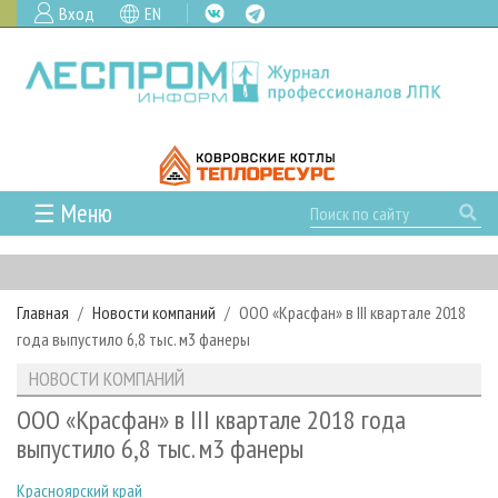
Вход
EN
☰ Меню
ГЛАВНАЯ
РУБРИКИ И ТЕМЫ
Главная
Новости компаний
ООО «Красфан» в III квартале 2018
РУБРИКИ ЖУРНАЛА
НОВОСТИ
года выпустило 6,8 тыс. м3 фанеры
ЛЕСНОЕ ХОЗЯЙСТВО
КАЛЕНДАРЬ СОБЫТИЙ
ПРОЕКТЫ ЛПИ
НОВОСТИ КОМПАНИЙ
ЛЕСОЗАГОТОВКА
НОВОСТИ ЛПК
АНАЛИТИКА
АРХИВ
ООО «Красфан» в III квартале 2018 года
ЛЕСОПИЛЕНИЕ
НОВОСТИ ЖУРНАЛА
ПРЕДПРИЯТИЯ ЛПК
АРХИВ ЖУРНАЛОВ
выпустило 6,8 тыс. м3 фанеры
О ЖУРНАЛЕ
ДЕРЕВООБРАБОТКА
НОВОСТИ КОМПАНИЙ
ЛЕСНЫЕ РЕГИОНЫ РОССИИ
СТАТЬИ
ПОДПИСКА
РЕКЛАМОДАТЕЛЯМ
Красноярский край