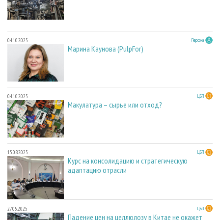
04.10.2025
Персона
Марина Каунова (PulpFor)
04.10.2025
ЦБП
Макулатура – сырье или отход?
15.08.2025
ЦБП
Курс на консолидацию и стратегическую
адаптацию отрасли
27.05.2025
ЦБП
Падение цен на целлюлозу в Китае не окажет