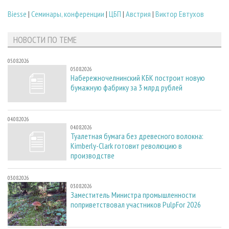
Biesse
|
Семинары, конференции
|
ЦБП
|
Австрия
|
Виктор Евтухов
НОВОСТИ ПО ТЕМЕ
05.08.2026
05.08.2026
Набережночелнинский КБК построит новую
бумажную фабрику за 3 млрд рублей
04.08.2026
04.08.2026
Туалетная бумага без древесного волокна:
Kimberly-Clark готовит революцию в
производстве
03.08.2026
03.08.2026
Заместитель Министра промышленности
поприветствовал участников PulpFor 2026