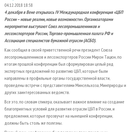
СУШКА ДРЕВЕСИНЫ
ПЕРСОНЫ
КОНТАКТЫ
РЕКЛАМА
04.12.2018 18:58
4 декабря в Вене открылась IV Международная конференция «ЦБП
ПРОИЗВОДСТВО ДРЕВЕСНЫХ ПЛИТ
МОБИЛЬНЫЕ ВЫСТАВКИ
РЕКЛАМА НА САЙТЕ
России – новые реалии, новые возможности». Организаторами
ДЕРЕВЯННОЕ ДОМОСТРОЕНИЕ
ОФИЦИАЛЬНЫЕ ДЕЛЕГАЦИИ
мероприятия выступают Союз лесопромышленников и
ПРОИЗВОДСТВО МЕБЕЛИ
лесоэкспортеров России, Торгово-промышленная палата РФ и
ПРИОРИТЕТНЫЕ ИНВЕСТПРОЕКТЫ
Ассоциация специалистов бумажной отрасли (АСБО).
БИОЭНЕРГЕТИКА
RUSSIAN FORESTRY REVIEW
Как сообщил в своей приветственной речи президент Союза
ЦБП
ГАЗЕТА ЛЕСПРОМФОРУМ
лесопромышленников и лесоэкспортеров России Мирон Тацюн, по
ИНСТРУМЕНТ И МАТЕРИАЛЫ
БИБЛИОТЕКА СПЕЦИАЛИСТА
итогам прошлой конференции был сформулирован целый ряд
экспертных предложений по развитию ЦБП, которые были
направлены в профильные органы государственной власти,
проведены встречи с представителями Минсельхоза, Минприроды и
других заинтересованных ведомств.
Все это, по словам спикера, оказывает важное влияние на создание
благоприятных условий для развития отрасли ЦБП в России, и
предложения, которые прозвучат на нынешней конференции,
должны быть столь же полезны.