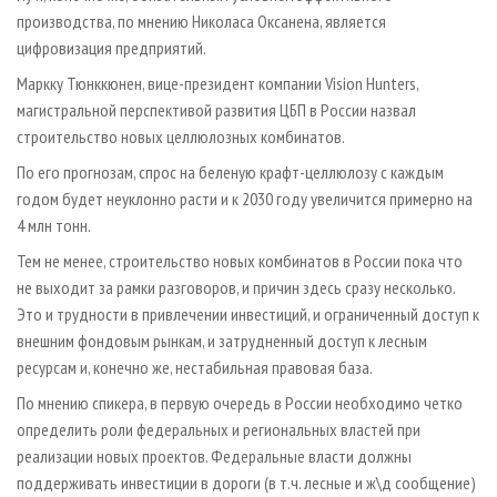
производства, по мнению Николаса Оксанена, является
цифровизация предприятий.
Маркку Тюнккюнен, вице-президент компании Vision Hunters,
магистральной перспективой развития ЦБП в России назвал
строительство новых целлюлозных комбинатов.
По его прогнозам, спрос на беленую крафт-целлюлозу с каждым
годом будет неуклонно расти и к 2030 году увеличится примерно на
4 млн тонн.
Тем не менее, строительство новых комбинатов в России пока что
не выходит за рамки разговоров, и причин здесь сразу несколько.
Это и трудности в привлечении инвестиций, и ограниченный доступ к
внешним фондовым рынкам, и затрудненный доступ к лесным
ресурсам и, конечно же, нестабильная правовая база.
По мнению спикера, в первую очередь в России необходимо четко
определить роли федеральных и региональных властей при
реализации новых проектов. Федеральные власти должны
поддерживать инвестиции в дороги (в т.ч. лесные и ж\д сообщение)