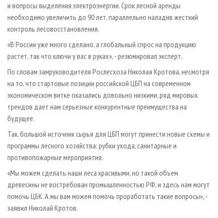
и вопросы выделения электроэнергии. Срок лесной аренды
необходимо увеличить до 90 лет, параллельно наладив жесткий
контроль лесовосстановления.
«В России уже много сделано, а глобальный спрос на продукцию
растет, так что ключи у вас в руках», - резюмировал эксперт.
По словам замруководителя Рослесхоза Николая Кротова, несмотря
на то, что стартовые позиции российской ЦБП на современном
экономическом витке оказались довольно низкими, ряд мировых
трендов дает нам серьезные конкурентные преимущества на
будущее.
Так, большой источник сырья для ЦБП могут принести новые схемы и
программы лесного хозяйства: рубки ухода, санитарные и
противопожарные мероприятия.
«Мы можем сделать наши леса красивыми, но такой объем
древесины не востребован промышленностью РФ, и здесь нам могут
помочь ЦБК. А мы вам можем помочь проработать такие вопросы», -
заявил Николай Кротов.