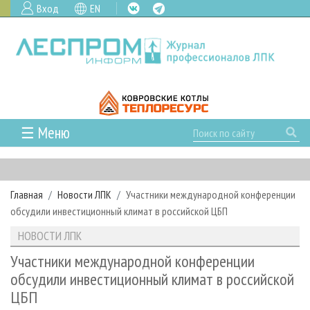
Вход
EN
☰ Меню
ГЛАВНАЯ
РУБРИКИ И ТЕМЫ
Главная
Новости ЛПК
Участники международной конференции
РУБРИКИ ЖУРНАЛА
НОВОСТИ
обсудили инвестиционный климат в российской ЦБП
ЛЕСНОЕ ХОЗЯЙСТВО
КАЛЕНДАРЬ СОБЫТИЙ
ПРОЕКТЫ ЛПИ
НОВОСТИ ЛПК
ЛЕСОЗАГОТОВКА
НОВОСТИ ЛПК
АНАЛИТИКА
АРХИВ
Участники международной конференции
ЛЕСОПИЛЕНИЕ
НОВОСТИ ЖУРНАЛА
ПРЕДПРИЯТИЯ ЛПК
АРХИВ ЖУРНАЛОВ
обсудили инвестиционный климат в российской
О ЖУРНАЛЕ
ЦБП
ДЕРЕВООБРАБОТКА
НОВОСТИ КОМПАНИЙ
ЛЕСНЫЕ РЕГИОНЫ РОССИИ
СТАТЬИ
ПОДПИСКА
РЕКЛАМОДАТЕЛЯМ