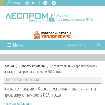
Вход
EN
☰ Меню
ГЛАВНАЯ
РУБРИКИ И ТЕМЫ
Главная
Новости компаний
Госпакет акций «Кареллеспрома»
РУБРИКИ ЖУРНАЛА
НОВОСТИ
выставят на продажу в начале 2019 года
ЛЕСНОЕ ХОЗЯЙСТВО
КАЛЕНДАРЬ СОБЫТИЙ
ПРОЕКТЫ ЛПИ
НОВОСТИ КОМПАНИЙ
ЛЕСОЗАГОТОВКА
НОВОСТИ ЛПК
АНАЛИТИКА
АРХИВ
Госпакет акций «Кареллеспрома» выставят на
ЛЕСОПИЛЕНИЕ
НОВОСТИ ЖУРНАЛА
ПРЕДПРИЯТИЯ ЛПК
АРХИВ ЖУРНАЛОВ
продажу в начале 2019 года
О ЖУРНАЛЕ
ДЕРЕВООБРАБОТКА
НОВОСТИ КОМПАНИЙ
ЛЕСНЫЕ РЕГИОНЫ РОССИИ
СТАТЬИ
ПОДПИСКА
РЕКЛАМОДАТЕЛЯМ
Республика Карелия