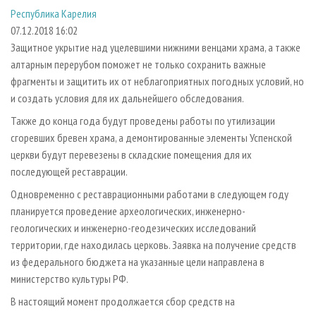
СУШКА ДРЕВЕСИНЫ
ПЕРСОНЫ
КОНТАКТЫ
РЕКЛАМА
Республика Карелия
07.12.2018 16:02
ПРОИЗВОДСТВО ДРЕВЕСНЫХ ПЛИТ
МОБИЛЬНЫЕ ВЫСТАВКИ
РЕКЛАМА НА САЙТЕ
Защитное укрытие над уцелевшими нижними венцами храма, а также
ДЕРЕВЯННОЕ ДОМОСТРОЕНИЕ
ОФИЦИАЛЬНЫЕ ДЕЛЕГАЦИИ
алтарным перерубом поможет не только сохранить важные
ПРОИЗВОДСТВО МЕБЕЛИ
ПРИОРИТЕТНЫЕ ИНВЕСТПРОЕКТЫ
фрагменты и защитить их от неблагоприятных погодных условий, но
и создать условия для их дальнейшего обследования.
БИОЭНЕРГЕТИКА
RUSSIAN FORESTRY REVIEW
Также до конца года будут проведены работы по утилизации
ЦБП
ГАЗЕТА ЛЕСПРОМФОРУМ
сгоревших бревен храма, а демонтированные элементы Успенской
ИНСТРУМЕНТ И МАТЕРИАЛЫ
БИБЛИОТЕКА СПЕЦИАЛИСТА
церкви будут перевезены в складские помещения для их
последующей реставрации.
Одновременно с реставрационными работами в следующем году
планируется проведение археологических, инженерно-
геологических и инженерно-геодезических исследований
территории, где находилась церковь. Заявка на получение средств
из федерального бюджета на указанные цели направлена в
министерство культуры РФ.
В настоящий момент продолжается сбор средств на