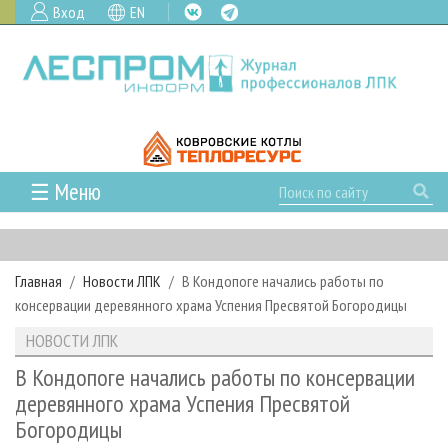
Вход
EN
☰ Меню
ГЛАВНАЯ
РУБРИКИ И ТЕМЫ
Главная
Новости ЛПК
В Кондопоге начались работы по
РУБРИКИ ЖУРНАЛА
НОВОСТИ
консервации деревянного храма Успения Пресвятой Богородицы
ЛЕСНОЕ ХОЗЯЙСТВО
КАЛЕНДАРЬ СОБЫТИЙ
ПРОЕКТЫ ЛПИ
НОВОСТИ ЛПК
ЛЕСОЗАГОТОВКА
НОВОСТИ ЛПК
АНАЛИТИКА
АРХИВ
В Кондопоге начались работы по консервации
ЛЕСОПИЛЕНИЕ
НОВОСТИ ЖУРНАЛА
ПРЕДПРИЯТИЯ ЛПК
АРХИВ ЖУРНАЛОВ
деревянного храма Успения Пресвятой
О ЖУРНАЛЕ
Богородицы
ДЕРЕВООБРАБОТКА
НОВОСТИ КОМПАНИЙ
ЛЕСНЫЕ РЕГИОНЫ РОССИИ
СТАТЬИ
ПОДПИСКА
РЕКЛАМОДАТЕЛЯМ