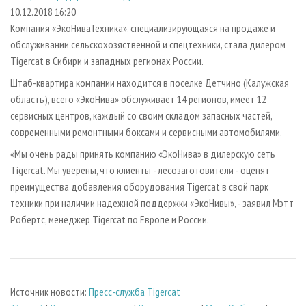
СУШКА ДРЕВЕСИНЫ
ПЕРСОНЫ
КОНТАКТЫ
РЕКЛАМА
10.12.2018 16:20
Компания «ЭкоНиваТехника», специализирующаяся на продаже и
ПРОИЗВОДСТВО ДРЕВЕСНЫХ ПЛИТ
МОБИЛЬНЫЕ ВЫСТАВКИ
РЕКЛАМА НА САЙТЕ
обслуживании сельскохозяственной и спецтехники, стала дилером
ДЕРЕВЯННОЕ ДОМОСТРОЕНИЕ
ОФИЦИАЛЬНЫЕ ДЕЛЕГАЦИИ
Tigercat в Сибири и западных регионах России.
ПРОИЗВОДСТВО МЕБЕЛИ
ПРИОРИТЕТНЫЕ ИНВЕСТПРОЕКТЫ
Штаб-квартира компании находится в поселке Детчино (Калужская
БИОЭНЕРГЕТИКА
область), всего «ЭкоНива» обслуживает 14 регионов, имеет 12
RUSSIAN FORESTRY REVIEW
сервисных центров, каждый со своим складом запасных частей,
ЦБП
ГАЗЕТА ЛЕСПРОМФОРУМ
современными ремонтными боксами и сервисными автомобилями.
ИНСТРУМЕНТ И МАТЕРИАЛЫ
БИБЛИОТЕКА СПЕЦИАЛИСТА
«Мы очень рады принять компанию «ЭкоНива» в дилерскую сеть
Tigercat. Мы уверены, что клиенты - лесозаготовители - оценят
преимущества добавления оборудования Tigercat в свой парк
техники при наличии надежной поддержки «ЭкоНивы», - заявил Мэтт
Робертс, менеджер Tigercat по Европе и России.
Источник новости:
Пресс-служба Tigercat