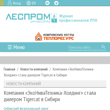
Вход
EN
☰ Меню
ГЛАВНАЯ
РУБРИКИ И ТЕМЫ
Главная
Новости компаний
Компания «ЭкоНиваТехника-
РУБРИКИ ЖУРНАЛА
НОВОСТИ
Холдинг» стала дилером Tigercat в Сибири
ЛЕСНОЕ ХОЗЯЙСТВО
КАЛЕНДАРЬ СОБЫТИЙ
ПРОЕКТЫ ЛПИ
НОВОСТИ КОМПАНИЙ
ЛЕСОЗАГОТОВКА
НОВОСТИ ЛПК
АНАЛИТИКА
АРХИВ
Компания «ЭкоНиваТехника-Холдинг» стала
ЛЕСОПИЛЕНИЕ
НОВОСТИ ЖУРНАЛА
ПРЕДПРИЯТИЯ ЛПК
АРХИВ ЖУРНАЛОВ
дилером Tigercat в Сибири
О ЖУРНАЛЕ
ДЕРЕВООБРАБОТКА
НОВОСТИ КОМПАНИЙ
ЛЕСНЫЕ РЕГИОНЫ РОССИИ
СТАТЬИ
ПОДПИСКА
РЕКЛАМОДАТЕЛЯМ
Сибирский федеральный округ