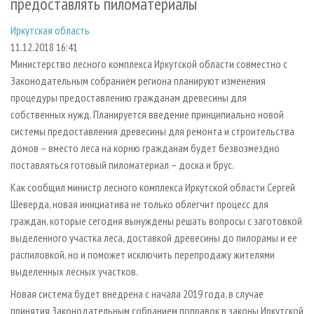
предоставлять пиломатериалы
СУШКА ДРЕВЕСИНЫ
ПЕРСОНЫ
КОНТАКТЫ
РЕКЛАМА
Иркутская область
ПРОИЗВОДСТВО ДРЕВЕСНЫХ ПЛИТ
МОБИЛЬНЫЕ ВЫСТАВКИ
РЕКЛАМА НА САЙТЕ
11.12.2018 16:41
ДЕРЕВЯННОЕ ДОМОСТРОЕНИЕ
ОФИЦИАЛЬНЫЕ ДЕЛЕГАЦИИ
Министерство лесного комплекса Иркутской области совместно с
ПРОИЗВОДСТВО МЕБЕЛИ
ПРИОРИТЕТНЫЕ ИНВЕСТПРОЕКТЫ
Законодательным собранием региона планируют изменения
процедуры предоставлению гражданам древесины для
БИОЭНЕРГЕТИКА
RUSSIAN FORESTRY REVIEW
собственных нужд. Планируется введение принципиально новой
ЦБП
ГАЗЕТА ЛЕСПРОМФОРУМ
системы предоставления древесины для ремонта и строительства
домов – вместо леса на корню гражданам будет безвозмездно
ИНСТРУМЕНТ И МАТЕРИАЛЫ
БИБЛИОТЕКА СПЕЦИАЛИСТА
поставляться готовый пиломатериал – доска и брус.
Как сообщил министр лесного комплекса Иркутской области Сергей
Шеверда, новая инициатива не только облегчит процесс для
граждан, которые сегодня вынуждены решать вопросы с заготовкой
выделенного участка леса, доставкой древесины до пилорамы и ее
распиловкой, но и поможет исключить перепродажу жителями
выделенных лесных участков.
Новая система будет внедрена с начала 2019 года, в случае
принятия Законодательным собранием поправок в законы Иркутской