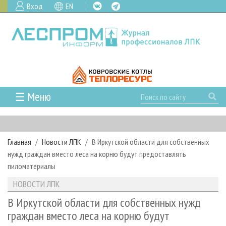
Вход
EN
☰ Меню
ГЛАВНАЯ
РУБРИКИ И ТЕМЫ
Главная
Новости ЛПК
В Иркутской области для собственных
РУБРИКИ ЖУРНАЛА
НОВОСТИ
нужд граждан вместо леса на корню будут предоставлять
ЛЕСНОЕ ХОЗЯЙСТВО
КАЛЕНДАРЬ СОБЫТИЙ
пиломатериалы
ПРОЕКТЫ ЛПИ
ЛЕСОЗАГОТОВКА
НОВОСТИ ЛПК
АНАЛИТИКА
НОВОСТИ ЛПК
АРХИВ
ЛЕСОПИЛЕНИЕ
НОВОСТИ ЖУРНАЛА
ПРЕДПРИЯТИЯ ЛПК
АРХИВ ЖУРНАЛОВ
В Иркутской области для собственных нужд
О ЖУРНАЛЕ
граждан вместо леса на корню будут
ДЕРЕВООБРАБОТКА
НОВОСТИ КОМПАНИЙ
ЛЕСНЫЕ РЕГИОНЫ РОССИИ
СТАТЬИ
ПОДПИСКА
РЕКЛАМОДАТЕЛЯМ