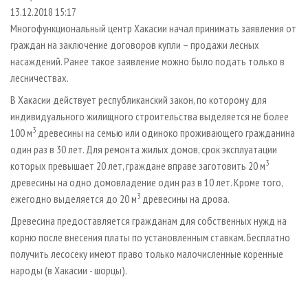
СУШКА ДРЕВЕСИНЫ
ПЕРСОНЫ
КОНТАКТЫ
РЕКЛАМА
13.12.2018 15:17
Многофункциональный центр Хакасии начал принимать заявления от
ПРОИЗВОДСТВО ДРЕВЕСНЫХ ПЛИТ
МОБИЛЬНЫЕ ВЫСТАВКИ
РЕКЛАМА НА САЙТЕ
граждан на заключение договоров купли – продажи лесных
ДЕРЕВЯННОЕ ДОМОСТРОЕНИЕ
ОФИЦИАЛЬНЫЕ ДЕЛЕГАЦИИ
насаждений. Ранее такое заявление можно было подать только в
ПРОИЗВОДСТВО МЕБЕЛИ
лесничествах.
ПРИОРИТЕТНЫЕ ИНВЕСТПРОЕКТЫ
БИОЭНЕРГЕТИКА
В Хакасии действует республиканский закон, по которому для
RUSSIAN FORESTRY REVIEW
индивидуального жилищного строительства выделяется не более
ЦБП
ГАЗЕТА ЛЕСПРОМФОРУМ
3
100 м
древесины на семью или одиноко проживающего гражданина
ИНСТРУМЕНТ И МАТЕРИАЛЫ
БИБЛИОТЕКА СПЕЦИАЛИСТА
один раз в 30 лет. Для ремонта жилых домов, срок эксплуатации
3
которых превышает 20 лет, граждане вправе заготовить 20 м
древесины на одно домовладение один раз в 10 лет. Кроме того,
3
ежегодно выделяется до 20 м
древесины на дрова.
Древесина предоставляется гражданам для собственных нужд на
корню после внесения платы по установленным ставкам. Бесплатно
получить лесосеку имеют право только малочисленные коренные
народы (в Хакасии - шорцы).