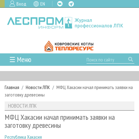
Вход
EN
☰ Меню
ГЛАВНАЯ
РУБРИКИ И ТЕМЫ
Главная
Новости ЛПК
МФЦ Хакасии начал принимать заявки на
РУБРИКИ ЖУРНАЛА
НОВОСТИ
заготовку древесины
ЛЕСНОЕ ХОЗЯЙСТВО
КАЛЕНДАРЬ СОБЫТИЙ
ПРОЕКТЫ ЛПИ
НОВОСТИ ЛПК
ЛЕСОЗАГОТОВКА
НОВОСТИ ЛПК
АНАЛИТИКА
АРХИВ
МФЦ Хакасии начал принимать заявки на
ЛЕСОПИЛЕНИЕ
НОВОСТИ ЖУРНАЛА
ПРЕДПРИЯТИЯ ЛПК
АРХИВ ЖУРНАЛОВ
заготовку древесины
О ЖУРНАЛЕ
ДЕРЕВООБРАБОТКА
НОВОСТИ КОМПАНИЙ
ЛЕСНЫЕ РЕГИОНЫ РОССИИ
СТАТЬИ
ПОДПИСКА
РЕКЛАМОДАТЕЛЯМ
Республика Хакасия