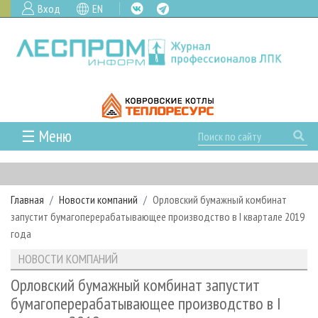
Вход
EN
☰ Меню
ГЛАВНАЯ
РУБРИКИ И ТЕМЫ
Главная
Новости компаний
Орловский бумажный комбинат
РУБРИКИ ЖУРНАЛА
НОВОСТИ
запустит бумагоперерабатывающее производство в I квартале 2019
ЛЕСНОЕ ХОЗЯЙСТВО
КАЛЕНДАРЬ СОБЫТИЙ
года
ПРОЕКТЫ ЛПИ
ЛЕСОЗАГОТОВКА
НОВОСТИ ЛПК
АНАЛИТИКА
НОВОСТИ КОМПАНИЙ
АРХИВ
ЛЕСОПИЛЕНИЕ
НОВОСТИ ЖУРНАЛА
ПРЕДПРИЯТИЯ ЛПК
АРХИВ ЖУРНАЛОВ
Орловский бумажный комбинат запустит
О ЖУРНАЛЕ
бумагоперерабатывающее производство в I
ДЕРЕВООБРАБОТКА
НОВОСТИ КОМПАНИЙ
ЛЕСНЫЕ РЕГИОНЫ РОССИИ
СТАТЬИ
ПОДПИСКА
РЕКЛАМОДАТЕЛЯМ