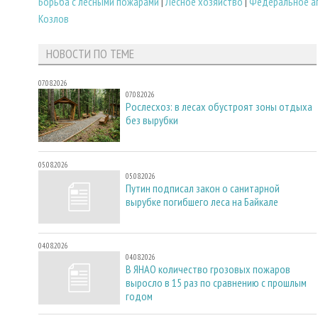
Борьба с лесными пожарами
|
Лесное хозяйство
|
Федеральное аг
Козлов
НОВОСТИ ПО ТЕМЕ
07.08.2026
07.08.2026
Рослесхоз: в лесах обустроят зоны отдыха
без вырубки
05.08.2026
05.08.2026
Путин подписал закон о санитарной
вырубке погибшего леса на Байкале
04.08.2026
04.08.2026
В ЯНАО количество грозовых пожаров
выросло в 15 раз по сравнению с прошлым
годом