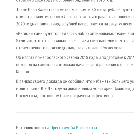
Также Иван Валентик отметил, что почти 2,8 млрд. рублей будет
момента принятия нового Лесного кодекса в рамках исполнения
2020 годы» полмиллиарда рублей направляется на закупку лесоп
«Регионы сами будут определять набор оптимальных техническ
Я считаю, что это правильное решение и хочу напомнить, что п
отечественного производства», - заявил глава Рослесхоза.
Об итогах пожароопасного сезона 2018 года и подготовке к 201
пожаров на совещании доложил начальник Управления охраны и
Козлов.
В рамках своего доклада он сообщил, что избежать большего 
мониторинга. В 2018 году на авиационный мониторинг было выде
Рослесхоза, в основном были потрачены эффективно.
Источник новости:
Пресс-служба Рослесхоза