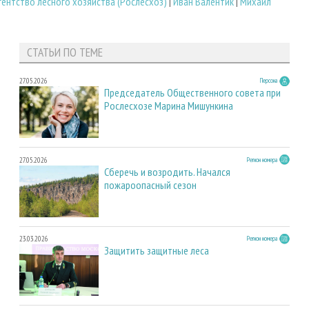
ентство лесного хозяйства (Рослесхоз)
|
Иван Валентик
|
Михаил
СТАТЬИ ПО ТЕМЕ
27.05.2026
Персона
Председатель Общественного совета при
Рослесхозе Марина Мишункина
27.05.2026
Регион номера
Сберечь и возродить. Начался
пожароопасный сезон
23.03.2026
Регион номера
Защитить защитные леса