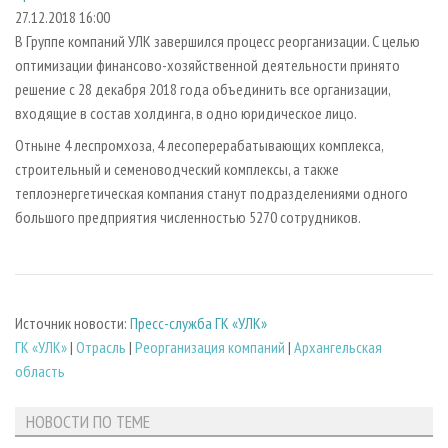
СУШКА ДРЕВЕСИНЫ
ПЕРСОНЫ
КОНТАКТЫ
РЕКЛАМА
27.12.2018 16:00
В Группе компаний УЛК завершился процесс реорганизации. С целью
ПРОИЗВОДСТВО ДРЕВЕСНЫХ ПЛИТ
МОБИЛЬНЫЕ ВЫСТАВКИ
РЕКЛАМА НА САЙТЕ
оптимизации финансово-хозяйственной деятельности принято
ДЕРЕВЯННОЕ ДОМОСТРОЕНИЕ
ОФИЦИАЛЬНЫЕ ДЕЛЕГАЦИИ
решение с 28 декабря 2018 года объединить все организации,
ПРОИЗВОДСТВО МЕБЕЛИ
входящие в состав холдинга, в одно юридическое лицо.
ПРИОРИТЕТНЫЕ ИНВЕСТПРОЕКТЫ
БИОЭНЕРГЕТИКА
Отныне 4 леспромхоза, 4 лесоперерабатывающих комплекса,
RUSSIAN FORESTRY REVIEW
строительный и семеноводческий комплексы, а также
ЦБП
ГАЗЕТА ЛЕСПРОМФОРУМ
теплоэнергетическая компания станут подразделениями одного
ИНСТРУМЕНТ И МАТЕРИАЛЫ
БИБЛИОТЕКА СПЕЦИАЛИСТА
большого предприятия численностью 5270 сотрудников.
Источник новости:
Пресс-служба ГК «УЛК»
ГК «УЛК»
|
Отрасль
|
Реорганизация компаний
|
Архангельская
область
НОВОСТИ ПО ТЕМЕ