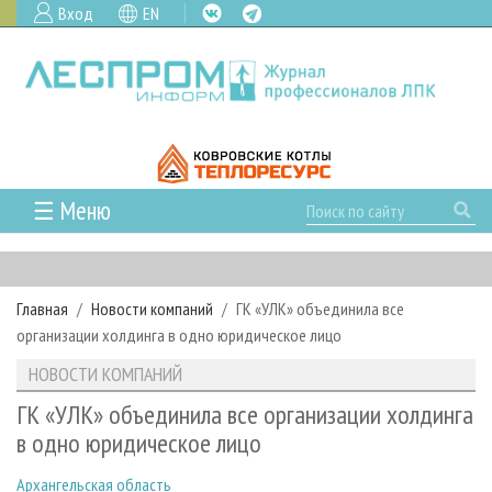
Вход
EN
☰ Меню
ГЛАВНАЯ
РУБРИКИ И ТЕМЫ
Главная
Новости компаний
ГК «УЛК» объединила все
РУБРИКИ ЖУРНАЛА
НОВОСТИ
организации холдинга в одно юридическое лицо
ЛЕСНОЕ ХОЗЯЙСТВО
КАЛЕНДАРЬ СОБЫТИЙ
ПРОЕКТЫ ЛПИ
НОВОСТИ КОМПАНИЙ
ЛЕСОЗАГОТОВКА
НОВОСТИ ЛПК
АНАЛИТИКА
АРХИВ
ГК «УЛК» объединила все организации холдинга
ЛЕСОПИЛЕНИЕ
НОВОСТИ ЖУРНАЛА
ПРЕДПРИЯТИЯ ЛПК
АРХИВ ЖУРНАЛОВ
в одно юридическое лицо
О ЖУРНАЛЕ
ДЕРЕВООБРАБОТКА
НОВОСТИ КОМПАНИЙ
ЛЕСНЫЕ РЕГИОНЫ РОССИИ
СТАТЬИ
ПОДПИСКА
РЕКЛАМОДАТЕЛЯМ
Архангельская область