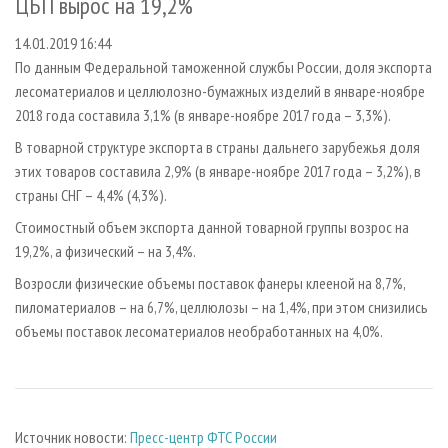
ЦБП вырос на 19,2%
СУШКА ДРЕВЕСИНЫ
ПЕРСОНЫ
КОНТАКТЫ
РЕКЛАМА
14.01.2019 16:44
ПРОИЗВОДСТВО ДРЕВЕСНЫХ ПЛИТ
МОБИЛЬНЫЕ ВЫСТАВКИ
РЕКЛАМА НА САЙТЕ
По данным Федеральной таможенной службы России, доля экспорта
ДЕРЕВЯННОЕ ДОМОСТРОЕНИЕ
ОФИЦИАЛЬНЫЕ ДЕЛЕГАЦИИ
лесоматериалов и целлюлозно-бумажных изделий в январе-ноябре
ПРОИЗВОДСТВО МЕБЕЛИ
ПРИОРИТЕТНЫЕ ИНВЕСТПРОЕКТЫ
2018 года составила 3,1% (в январе-ноябре 2017 года – 3,3%).
БИОЭНЕРГЕТИКА
RUSSIAN FORESTRY REVIEW
В товарной структуре экспорта в страны дальнего зарубежья доля
этих товаров составила 2,9% (в январе-ноябре 2017 года – 3,2%), в
ЦБП
ГАЗЕТА ЛЕСПРОМФОРУМ
страны СНГ – 4,4% (4,3%).
ИНСТРУМЕНТ И МАТЕРИАЛЫ
БИБЛИОТЕКА СПЕЦИАЛИСТА
Стоимостный объем экспорта данной товарной группы возрос на
19,2%, а физический – на 3,4%.
Возросли физические объемы поставок фанеры клееной на 8,7%,
пиломатериалов – на 6,7%, целлюлозы – на 1,4%, при этом снизились
объемы поставок лесоматериалов необработанных на 4,0%.
Источник новости:
Пресс-центр ФТС России