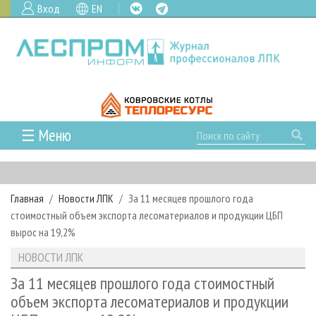
Вход
EN
☰ Меню
ГЛАВНАЯ
РУБРИКИ И ТЕМЫ
Главная
Новости ЛПК
За 11 месяцев прошлого года
РУБРИКИ ЖУРНАЛА
НОВОСТИ
стоимостный объем экспорта лесоматериалов и продукции ЦБП
ЛЕСНОЕ ХОЗЯЙСТВО
КАЛЕНДАРЬ СОБЫТИЙ
вырос на 19,2%
ПРОЕКТЫ ЛПИ
ЛЕСОЗАГОТОВКА
НОВОСТИ ЛПК
АНАЛИТИКА
НОВОСТИ ЛПК
АРХИВ
ЛЕСОПИЛЕНИЕ
НОВОСТИ ЖУРНАЛА
ПРЕДПРИЯТИЯ ЛПК
АРХИВ ЖУРНАЛОВ
За 11 месяцев прошлого года стоимостный
О ЖУРНАЛЕ
объем экспорта лесоматериалов и продукции
ДЕРЕВООБРАБОТКА
НОВОСТИ КОМПАНИЙ
ЛЕСНЫЕ РЕГИОНЫ РОССИИ
СТАТЬИ
ПОДПИСКА
РЕКЛАМОДАТЕЛЯМ