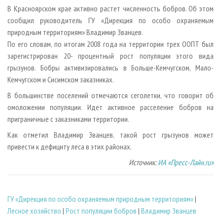
СУШКА ДРЕВЕСИНЫ
ПЕРСОНЫ
КОНТАКТЫ
РЕКЛАМА
В Красноярском крае активно растет численность бобров. Об этом
сообщил руководитель ГУ «Дирекция по особо охраняемым
ПРОИЗВОДСТВО ДРЕВЕСНЫХ ПЛИТ
МОБИЛЬНЫЕ ВЫСТАВКИ
РЕКЛАМА НА САЙТЕ
природным территориям» Владимир Званцев.
ДЕРЕВЯННОЕ ДОМОСТРОЕНИЕ
ОФИЦИАЛЬНЫЕ ДЕЛЕГАЦИИ
По его словам, по итогам 2008 года на территории трех ООПТ был
ПРОИЗВОДСТВО МЕБЕЛИ
зарегистрирован 20- процентный рост популяции этого вида
ПРИОРИТЕТНЫЕ ИНВЕСТПРОЕКТЫ
грызунов. Бобры активизировались в Больше-Кемчугском, Мало-
БИОЭНЕРГЕТИКА
RUSSIAN FORESTRY REVIEW
Кемчугском и Сисимском заказниках.
ЦБП
ГАЗЕТА ЛЕСПРОМФОРУМ
В большинстве поселений отмечаются сеголетки, что говорит об
ИНСТРУМЕНТ И МАТЕРИАЛЫ
БИБЛИОТЕКА СПЕЦИАЛИСТА
омоложении популяции. Идет активное расселение бобров на
приграничные с заказниками территории.
Как отметил Владимир Званцев, такой рост грызунов может
привести к дефициту леса в этих районах.
Источник:
ИА «Пресс-Лайн.ru»
ГУ «Дирекция по особо охраняемым природным территориям»
|
Лесное хозяйство
|
Рост популяции бобров
|
Владимир Званцев