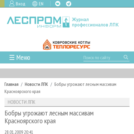
Вход
EN
☰ Меню
ГЛАВНАЯ
РУБРИКИ И ТЕМЫ
Главная
Новости ЛПК
Бобры угрожают лесным массивам
РУБРИКИ ЖУРНАЛА
НОВОСТИ
Красноярского края
ЛЕСНОЕ ХОЗЯЙСТВО
КАЛЕНДАРЬ СОБЫТИЙ
ПРОЕКТЫ ЛПИ
НОВОСТИ ЛПК
ЛЕСОЗАГОТОВКА
НОВОСТИ ЛПК
АНАЛИТИКА
АРХИВ
Бобры угрожают лесным массивам
ЛЕСОПИЛЕНИЕ
НОВОСТИ ЖУРНАЛА
ПРЕДПРИЯТИЯ ЛПК
АРХИВ ЖУРНАЛОВ
Красноярского края
О ЖУРНАЛЕ
ДЕРЕВООБРАБОТКА
НОВОСТИ КОМПАНИЙ
ЛЕСНЫЕ РЕГИОНЫ РОССИИ
СТАТЬИ
ПОДПИСКА
РЕКЛАМОДАТЕЛЯМ
28.01.2009 20:41