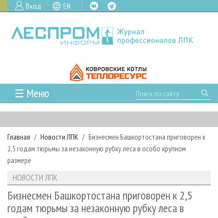
Вход
EN
☰ Меню
ГЛАВНАЯ
РУБРИКИ И ТЕМЫ
Главная
Новости ЛПК
Бизнесмен Башкортостана приговорен к
РУБРИКИ ЖУРНАЛА
НОВОСТИ
2,5 годам тюрьмы за незаконную рубку леса в особо крупном
ЛЕСНОЕ ХОЗЯЙСТВО
КАЛЕНДАРЬ СОБЫТИЙ
размере
ПРОЕКТЫ ЛПИ
ЛЕСОЗАГОТОВКА
НОВОСТИ ЛПК
АНАЛИТИКА
НОВОСТИ ЛПК
АРХИВ
ЛЕСОПИЛЕНИЕ
НОВОСТИ ЖУРНАЛА
ПРЕДПРИЯТИЯ ЛПК
АРХИВ ЖУРНАЛОВ
Бизнесмен Башкортостана приговорен к 2,5
О ЖУРНАЛЕ
годам тюрьмы за незаконную рубку леса в
ДЕРЕВООБРАБОТКА
НОВОСТИ КОМПАНИЙ
ЛЕСНЫЕ РЕГИОНЫ РОССИИ
СТАТЬИ
ПОДПИСКА
РЕКЛАМОДАТЕЛЯМ