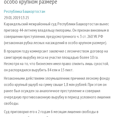
особо крупном размере
СУШКА ДРЕВЕСИНЫ
ПЕРСОНЫ
КОНТАКТЫ
РЕКЛАМА
Республика Башкортостан
ПРОИЗВОДСТВО ДРЕВЕСНЫХ ПЛИТ
МОБИЛЬНЫЕ ВЫСТАВКИ
РЕКЛАМА НА САЙТЕ
29.01.2019 13:25
ДЕРЕВЯННОЕ ДОМОСТРОЕНИЕ
ОФИЦИАЛЬНЫЕ ДЕЛЕГАЦИИ
Караидельский межрайонный суд Республики Башкортостан вынес
ПРОИЗВОДСТВО МЕБЕЛИ
ПРИОРИТЕТНЫЕ ИНВЕСТПРОЕКТЫ
приговор 44-летнему владельцу пилорамы. Он признан виновным в
совершении преступления, предусмотренного ч. 3 ст. 260 УК РФ
БИОЭНЕРГЕТИКА
RUSSIAN FORESTRY REVIEW
(незаконная рубка лесных насаждений в особо крупном размере).
ЦБП
ГАЗЕТА ЛЕСПРОМФОРУМ
В прошлом году коммерсант заключил с лесничеством договор на
ИНСТРУМЕНТ И МАТЕРИАЛЫ
БИБЛИОТЕКА СПЕЦИАЛИСТА
санитарную вырубку леса на участке площадью более 10 га.
Несмотря на то, что бизнесмен имел право спилить лишь сухостой,
он распорядился вырубить 84 ели и 15 пихт.
Незаконными действиями злоумышленник причинил лесному фонду
особо крупный ущерб на сумму свыше 1,8 млн рублей. При этом он
ранее был осужден за аналогичное преступление и совершил
очередную противозаконную вырубку в период условного лишения
свободы.
Суд приговорил его к 2 годам 6 месяцам лишения свободы в