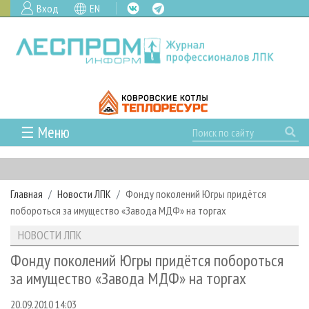
Вход
EN
☰ Меню
ГЛАВНАЯ
РУБРИКИ И ТЕМЫ
Главная
Новости ЛПК
Фонду поколений Югры придётся
РУБРИКИ ЖУРНАЛА
НОВОСТИ
побороться за имущество «Завода МДФ» на торгах
ЛЕСНОЕ ХОЗЯЙСТВО
КАЛЕНДАРЬ СОБЫТИЙ
ПРОЕКТЫ ЛПИ
НОВОСТИ ЛПК
ЛЕСОЗАГОТОВКА
НОВОСТИ ЛПК
АНАЛИТИКА
АРХИВ
Фонду поколений Югры придётся побороться
ЛЕСОПИЛЕНИЕ
НОВОСТИ ЖУРНАЛА
ПРЕДПРИЯТИЯ ЛПК
АРХИВ ЖУРНАЛОВ
за имущество «Завода МДФ» на торгах
О ЖУРНАЛЕ
ДЕРЕВООБРАБОТКА
НОВОСТИ КОМПАНИЙ
ЛЕСНЫЕ РЕГИОНЫ РОССИИ
СТАТЬИ
ПОДПИСКА
РЕКЛАМОДАТЕЛЯМ
20.09.2010 14:03