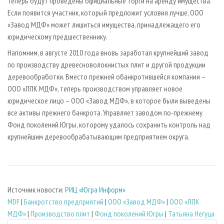
Теперь будут проведены официальные торги на аренду имущества.
Если появится участник, который предложит условия лучше, ООО
«Завод МДФ» может лишиться имущества, принадлежащего его
юридическому предшественнику.
Напомним, в августе 2010 года вновь заработал крупнейший завод
по производству древесноволокнистых плит и другой продукции
деревообработки. Вместо прежней обанкротившейся компании –
ООО «ЛПК МДФ», теперь производством управляет новое
юридическое лицо – ООО «Завод МДФ», в которое были выведены
все активы прежнего банкрота. Управляет заводом по-прежнему
Фонд поколений Югры, которому удалось сохранить контроль над
крупнейшим деревообрабатывающим предприятием округа.
Источник новости:
РИЦ «Югра Информ»
MDF
|
Банкротство предприятий
|
ООО «Завод МДФ»
|
ООО «ЛПК
МДФ»
|
Производство плит
|
Фонд поколений Югры
|
Татьяна Негуца