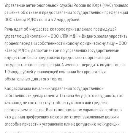
СУШКА ДРЕВЕСИНЫ
ПЕРСОНЫ
КОНТАКТЫ
РЕКЛАМА
Управление антимонопольной службы России по Югре (ФАС) приняло
решение об отказе в предоставлении государственной преференции
ПРОИЗВОДСТВО ДРЕВЕСНЫХ ПЛИТ
МОБИЛЬНЫЕ ВЫСТАВКИ
РЕКЛАМА НА САЙТЕ
ООО «Завод МДФ» почти в 2 млрд рублей.
ДЕРЕВЯННОЕ ДОМОСТРОЕНИЕ
ОФИЦИАЛЬНЫЕ ДЕЛЕГАЦИИ
Речь идет об имуществе, которое принадлежало предыдущей
ПРОИЗВОДСТВО МЕБЕЛИ
ПРИОРИТЕТНЫЕ ИНВЕСТПРОЕКТЫ
управляющей компании – ООО «ЛПК МДФ». Видимо, желая упростить
БИОЭНЕРГЕТИКА
процесс передачи собственности новому юридическому лицу – ООО
RUSSIAN FORESTRY REVIEW
«Завод МДФ», департаментом по управлению государственным
ЦБП
ГАЗЕТА ЛЕСПРОМФОРУМ
имуществом было предложено предоставить организации
ИНСТРУМЕНТ И МАТЕРИАЛЫ
БИБЛИОТЕКА СПЕЦИАЛИСТА
государственные преференции. А именно – передать имущество на
1,9 млрд рублей управляющей компании без проведения
обязательных для этого торгов.
Как рассказала начальник управления государственной
собственности департамента Татьяна Негуца, это не удалось, так
как завод не соответствует объекту малого или среднего
предпринимательства. В антимонопольном управлении сообщили,
что данная преференция не соответствует заявленным целям и
способна привести к устранению или недопущению конкуренции.