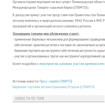
Организаторами мероприятия выступают Ленинградская областн
Международная Товарно-сырьевая Биржа (СПбМТСБ).
В дискуссии примут участие представители Правительства Ленин
лесному комплексу и природопользованию, УФАС России и ФНС Р
предприятий и организаций лесного комплекса региона.
Основными темами для обсуждения станут:
- применение биржевых механизмов для формирования справедливы
- обеспечение гарантий расчетов и поставок по заключаемым на орг
- биржевая торговля как инструмент обеспечения доступности сыр
- участие в организованных торгах как инструмент корпоративной з
Более подробно
о мероприятии, условиях участия, времени и ме
Источник новости:
Пресс-служба СПбМТСБ
Биржевая торговля лесоматериалами
|
Отрасль
|
СПбМТСБ
НОВОСТИ ПО ТЕМЕ