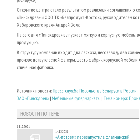
Открытие центра стало результатом реализации соглашения о с
«Пинскдрев» и ООО ТК «Белпродукт-Восток», руководителем ко
Хабаровского края» Андрей Волк.
На сегодня «Пинскдрев» выпускает мягкую и корпусную мебель, в
продукцию.
В структуру компании входят два лесхоза, лесозавод, два совм
производству клееной фанеры, шесть фабрик корпусной мебели, 
спичечная фабрика.
Источник новости:
Пресс-служба Посольства Беларуси в России
ЗАО «Пинскдрев»
|
Мебельные супермаркеты
|
Тема номера: Прои
НОВОСТИ ПО ТЕМЕ
14.12.2021
14.12.2021
«Ангстрем» перезапустила флагманский