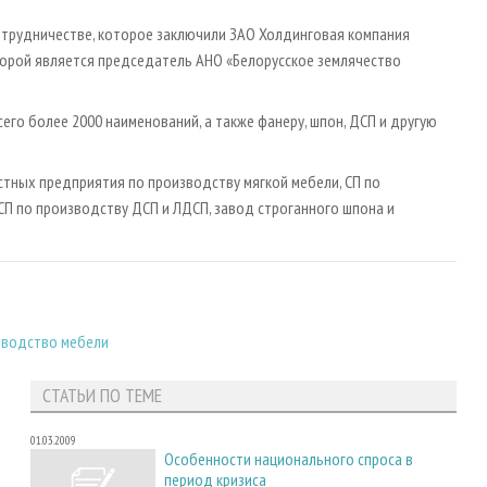
отрудничестве, которое заключили ЗАО Холдинговая компания
торой является председатель АНО «Белорусское землячество
сего более 2000 наименований, а также фанеру, шпон, ДСП и другую
естных предприятия по производству мягкой мебели, СП по
СП по производству ДСП и ЛДСП, завод строганного шпона и
зводство мебели
СТАТЬИ ПО ТЕМЕ
01.03.2009
Особенности национального спроса в
период кризиса