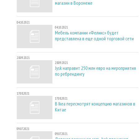
магазин в Воронеже
04.10.2021
04.10.2021
Мебель компании «Феликс» будет
представлена в еще одной торговой сети
28.09.2021
28.09.2021
Jysk направит 250 млн евро на мероприятия
по ребрендингу
17.08.2021
17.08.2021
В Ikea пересмотрят концепцию магазинов в
Китае
09.07.2021
09.07.2021
Датская розничная сеть Jysk планирует