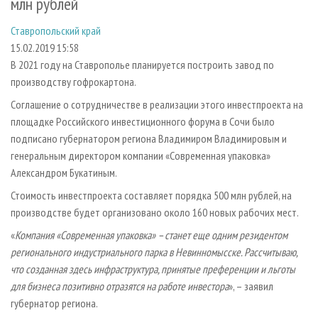
млн рублей
СУШКА ДРЕВЕСИНЫ
ПЕРСОНЫ
КОНТАКТЫ
РЕКЛАМА
Ставропольский край
ПРОИЗВОДСТВО ДРЕВЕСНЫХ ПЛИТ
МОБИЛЬНЫЕ ВЫСТАВКИ
РЕКЛАМА НА САЙТЕ
15.02.2019 15:58
ДЕРЕВЯННОЕ ДОМОСТРОЕНИЕ
ОФИЦИАЛЬНЫЕ ДЕЛЕГАЦИИ
В 2021 году на Ставрополье планируется построить завод по
ПРОИЗВОДСТВО МЕБЕЛИ
ПРИОРИТЕТНЫЕ ИНВЕСТПРОЕКТЫ
производству гофрокартона.
БИОЭНЕРГЕТИКА
RUSSIAN FORESTRY REVIEW
Соглашение о сотрудничестве в реализации этого инвестпроекта на
площадке Российского инвестиционного форума в Сочи было
ЦБП
ГАЗЕТА ЛЕСПРОМФОРУМ
подписано губернатором региона Владимиром Владимировым и
ИНСТРУМЕНТ И МАТЕРИАЛЫ
БИБЛИОТЕКА СПЕЦИАЛИСТА
генеральным директором компании «Современная упаковка»
Александром Букатиным.
Стоимость инвестпроекта составляет порядка 500 млн рублей, на
производстве будет организовано около 160 новых рабочих мест.
«
Компания «Современная упаковка» – станет еще одним резидентом
регионального индустриального парка в Невинномысске. Рассчитываю,
что созданная здесь инфраструктура, принятые преференции и льготы
для бизнеса позитивно отразятся на работе инвестора
», – заявил
губернатор региона.