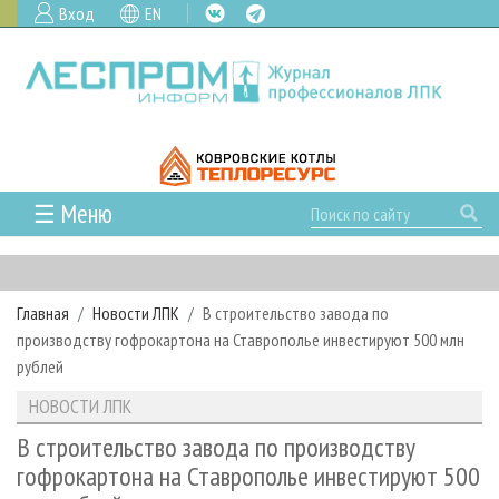
Вход
EN
☰ Меню
ГЛАВНАЯ
РУБРИКИ И ТЕМЫ
Главная
Новости ЛПК
В строительство завода по
РУБРИКИ ЖУРНАЛА
НОВОСТИ
производству гофрокартона на Ставрополье инвестируют 500 млн
ЛЕСНОЕ ХОЗЯЙСТВО
КАЛЕНДАРЬ СОБЫТИЙ
рублей
ПРОЕКТЫ ЛПИ
ЛЕСОЗАГОТОВКА
НОВОСТИ ЛПК
АНАЛИТИКА
НОВОСТИ ЛПК
АРХИВ
ЛЕСОПИЛЕНИЕ
НОВОСТИ ЖУРНАЛА
ПРЕДПРИЯТИЯ ЛПК
АРХИВ ЖУРНАЛОВ
В строительство завода по производству
О ЖУРНАЛЕ
гофрокартона на Ставрополье инвестируют 500
ДЕРЕВООБРАБОТКА
НОВОСТИ КОМПАНИЙ
ЛЕСНЫЕ РЕГИОНЫ РОССИИ
СТАТЬИ
ПОДПИСКА
РЕКЛАМОДАТЕЛЯМ