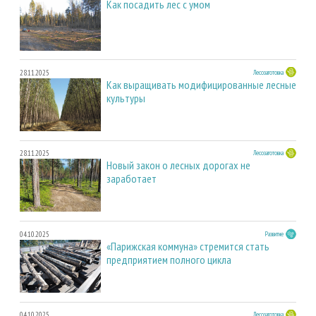
Как посадить лес с умом
28.11.2025
Лесозаготовка
Как выращивать модифицированные лесные
культуры
28.11.2025
Лесозаготовка
Новый закон о лесных дорогах не
заработает
04.10.2025
Развитие
«Парижская коммуна» стремится стать
предприятием полного цикла
04.10.2025
Лесозаготовка