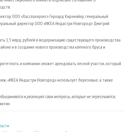
одств.
ректор ООО «Хасслахерлес» Герхард Кирхмайер, генеральный
еральный директор ООО «ИКЕА Индастри Новгород» Дмитрий
ать 1,5 млрд. рублей в модернизацию существующего производства
айоне и в создание нового производства клееного бруса и
ритетного, и компания сможет арендовать лесной участок, который
ж, «ИКЕА Индастри Новгород» использует березовые, а также
 объединяются и реализуют свои интересы, которые не пересекаются,
китин.
ласти