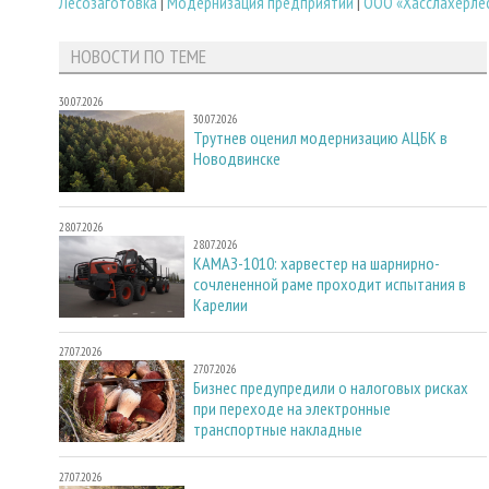
Лесозаготовка
|
Модернизация предприятий
|
ООО «Хасслахерле
НОВОСТИ ПО ТЕМЕ
30.07.2026
30.07.2026
Трутнев оценил модернизацию АЦБК в
Новодвинске
28.07.2026
28.07.2026
КАМАЗ-1010: харвестер на шарнирно-
сочлененной раме проходит испытания в
Карелии
27.07.2026
27.07.2026
Бизнес предупредили о налоговых рисках
при переходе на электронные
транспортные накладные
27.07.2026