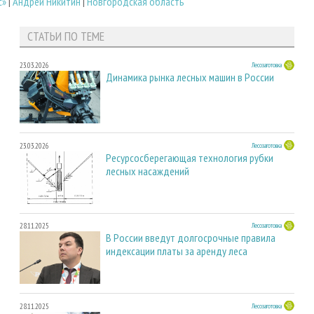
с»
|
Андрей Никитин
|
Новгородская область
СТАТЬИ ПО ТЕМЕ
23.03.2026
Лесозаготовка
Динамика рынка лесных машин в России
23.03.2026
Лесозаготовка
Ресурсосберегающая технология рубки
лесных насаждений
28.11.2025
Лесозаготовка
В России введут долгосрочные правила
индексации платы за аренду леса
28.11.2025
Лесозаготовка