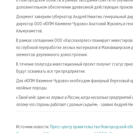
дополнительном обеспечении древесиной действующих произв
Документ заверили губернатор Андрей Никитин, генеральный ди
директор ООО «ЮПМ-Кюммене Чудово» Анатолий Жуковец и ген
Альмухаметов.
В рамках соглашения ООО «Хасслахерлес» планирует инвестиров
по глубокой переработке лесных материалов в Маловишерском р
элементов деревянного домостроения.
В течение полугода инвестиционный проект получит статус прио
будут осваивать все три предприятия.
Для «ЮПМ-Кюммене Чудово» необходим фанерный березовый кря
хвойные породы.
«
Такой кейс один из первых в России, когда несколько предприятий
потому что стороны работают с разным сырьём
», - заявил Андрей Ни
Источник новости:
Пресс-центр правительства Новгородской об