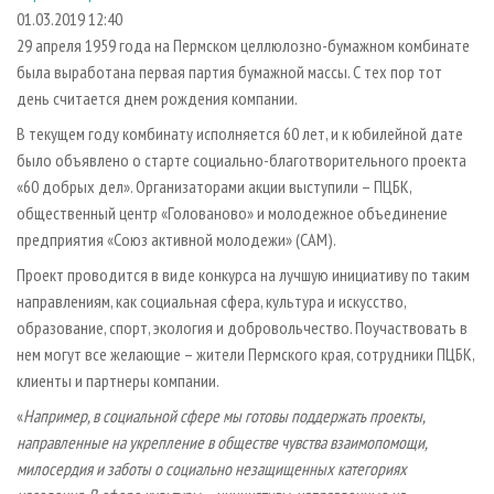
СУШКА ДРЕВЕСИНЫ
ПЕРСОНЫ
КОНТАКТЫ
РЕКЛАМА
01.03.2019 12:40
29 апреля 1959 года на Пермском целлюлозно-бумажном комбинате
ПРОИЗВОДСТВО ДРЕВЕСНЫХ ПЛИТ
МОБИЛЬНЫЕ ВЫСТАВКИ
РЕКЛАМА НА САЙТЕ
была выработана первая партия бумажной массы. С тех пор тот
ДЕРЕВЯННОЕ ДОМОСТРОЕНИЕ
ОФИЦИАЛЬНЫЕ ДЕЛЕГАЦИИ
день считается днем рождения компании.
ПРОИЗВОДСТВО МЕБЕЛИ
ПРИОРИТЕТНЫЕ ИНВЕСТПРОЕКТЫ
В текущем году комбинату исполняется 60 лет, и к юбилейной дате
БИОЭНЕРГЕТИКА
было объявлено о старте социально-благотворительного проекта
RUSSIAN FORESTRY REVIEW
«60 добрых дел». Организаторами акции выступили – ПЦБК,
ЦБП
ГАЗЕТА ЛЕСПРОМФОРУМ
общественный центр «Голованово» и молодежное объединение
ИНСТРУМЕНТ И МАТЕРИАЛЫ
БИБЛИОТЕКА СПЕЦИАЛИСТА
предприятия «Союз активной молодежи» (САМ).
Проект проводится в виде конкурса на лучшую инициативу по таким
направлениям, как социальная сфера, культура и искусство,
образование, спорт, экология и добровольчество. Поучаствовать в
нем могут все желающие – жители Пермского края, сотрудники ПЦБК,
клиенты и партнеры компании.
«
Например, в социальной сфере мы готовы поддержать проекты,
направленные на укрепление в обществе чувства взаимопомощи,
милосердия и заботы о социально незащищенных категориях