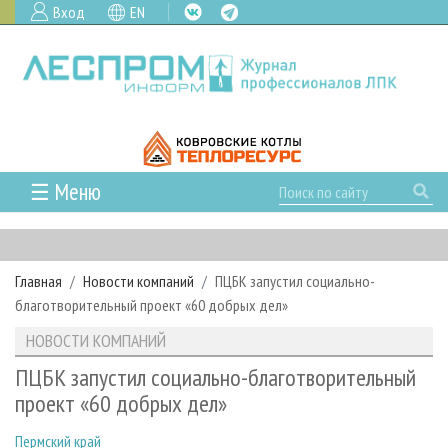
Вход
EN
☰ Меню
ГЛАВНАЯ
РУБРИКИ И ТЕМЫ
Главная
Новости компаний
ПЦБК запустил социально-
РУБРИКИ ЖУРНАЛА
НОВОСТИ
благотворительный проект «60 добрых дел»
ЛЕСНОЕ ХОЗЯЙСТВО
КАЛЕНДАРЬ СОБЫТИЙ
ПРОЕКТЫ ЛПИ
НОВОСТИ КОМПАНИЙ
ЛЕСОЗАГОТОВКА
НОВОСТИ ЛПК
АНАЛИТИКА
АРХИВ
ПЦБК запустил социально-благотворительный
ЛЕСОПИЛЕНИЕ
НОВОСТИ ЖУРНАЛА
ПРЕДПРИЯТИЯ ЛПК
АРХИВ ЖУРНАЛОВ
проект «60 добрых дел»
О ЖУРНАЛЕ
ДЕРЕВООБРАБОТКА
НОВОСТИ КОМПАНИЙ
ЛЕСНЫЕ РЕГИОНЫ РОССИИ
СТАТЬИ
ПОДПИСКА
РЕКЛАМОДАТЕЛЯМ
Пермский край