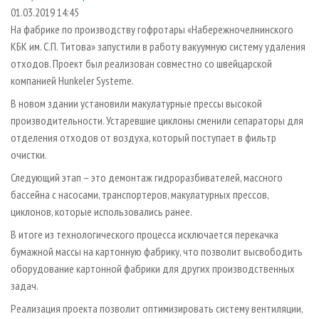
СУШКА ДРЕВЕСИНЫ
ПЕРСОНЫ
КОНТАКТЫ
РЕКЛАМА
01.03.2019 14:45
На фабрике по производству гофротары «Набережночелнинского
ПРОИЗВОДСТВО ДРЕВЕСНЫХ ПЛИТ
МОБИЛЬНЫЕ ВЫСТАВКИ
РЕКЛАМА НА САЙТЕ
КБК им. С.П. Титова» запустили в работу вакуумную систему удаления
ДЕРЕВЯННОЕ ДОМОСТРОЕНИЕ
ОФИЦИАЛЬНЫЕ ДЕЛЕГАЦИИ
отходов. Проект был реализован совместно со швейцарской
ПРОИЗВОДСТВО МЕБЕЛИ
компанией Hunkeler Systeme.
ПРИОРИТЕТНЫЕ ИНВЕСТПРОЕКТЫ
БИОЭНЕРГЕТИКА
В новом здании установили макулатурные прессы высокой
RUSSIAN FORESTRY REVIEW
производительности. Устаревшие циклоны сменили сепараторы для
ЦБП
ГАЗЕТА ЛЕСПРОМФОРУМ
отделения отходов от воздуха, который поступает в фильтр
ИНСТРУМЕНТ И МАТЕРИАЛЫ
БИБЛИОТЕКА СПЕЦИАЛИСТА
очистки.
Следующий этап – это демонтаж гидроразбивателей, массного
бассейна с насосами, транспортеров, макулатурных прессов,
циклонов, которые использовались ранее.
В итоге из технологического процесса исключается перекачка
бумажной массы на картонную фабрику, что позволит высвободить
оборудование картонной фабрики для других производственных
задач.
Реализация проекта позволит оптимизировать систему вентиляции,