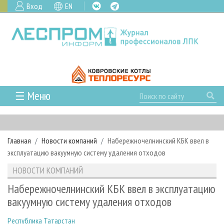
Вход
EN
☰ Меню
ГЛАВНАЯ
РУБРИКИ И ТЕМЫ
Главная
Новости компаний
Набережночелнинский КБК ввел в
РУБРИКИ ЖУРНАЛА
НОВОСТИ
эксплуатацию вакуумную систему удаления отходов
ЛЕСНОЕ ХОЗЯЙСТВО
КАЛЕНДАРЬ СОБЫТИЙ
ПРОЕКТЫ ЛПИ
НОВОСТИ КОМПАНИЙ
ЛЕСОЗАГОТОВКА
НОВОСТИ ЛПК
АНАЛИТИКА
АРХИВ
Набережночелнинский КБК ввел в эксплуатацию
ЛЕСОПИЛЕНИЕ
НОВОСТИ ЖУРНАЛА
ПРЕДПРИЯТИЯ ЛПК
АРХИВ ЖУРНАЛОВ
вакуумную систему удаления отходов
О ЖУРНАЛЕ
ДЕРЕВООБРАБОТКА
НОВОСТИ КОМПАНИЙ
ЛЕСНЫЕ РЕГИОНЫ РОССИИ
СТАТЬИ
ПОДПИСКА
РЕКЛАМОДАТЕЛЯМ
Республика Татарстан