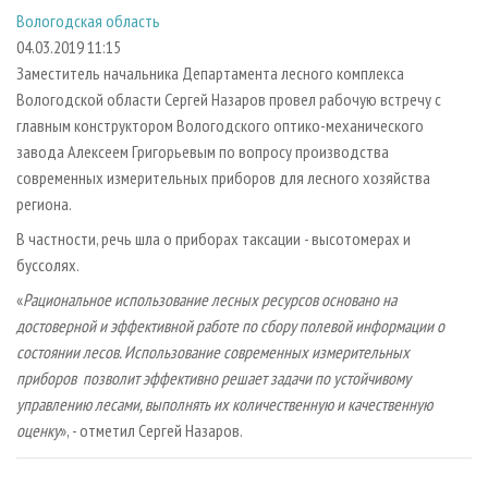
СУШКА ДРЕВЕСИНЫ
ПЕРСОНЫ
КОНТАКТЫ
РЕКЛАМА
Вологодская область
04.03.2019 11:15
ПРОИЗВОДСТВО ДРЕВЕСНЫХ ПЛИТ
МОБИЛЬНЫЕ ВЫСТАВКИ
РЕКЛАМА НА САЙТЕ
Заместитель начальника Департамента лесного комплекса
ДЕРЕВЯННОЕ ДОМОСТРОЕНИЕ
ОФИЦИАЛЬНЫЕ ДЕЛЕГАЦИИ
Вологодской области Сергей Назаров провел рабочую встречу с
ПРОИЗВОДСТВО МЕБЕЛИ
ПРИОРИТЕТНЫЕ ИНВЕСТПРОЕКТЫ
главным конструктором Вологодского оптико-механического
завода Алексеем Григорьевым по вопросу производства
БИОЭНЕРГЕТИКА
RUSSIAN FORESTRY REVIEW
современных измерительных приборов для лесного хозяйства
ЦБП
ГАЗЕТА ЛЕСПРОМФОРУМ
региона.
ИНСТРУМЕНТ И МАТЕРИАЛЫ
БИБЛИОТЕКА СПЕЦИАЛИСТА
В частности, речь шла о приборах таксации - высотомерах и
буссолях.
«
Рациональное использование лесных ресурсов основано на
достоверной и эффективной работе по сбору полевой информации о
состоянии лесов. Использование современных измерительных
приборов позволит эффективно решает задачи по устойчивому
управлению лесами, выполнять их количественную и качественную
оценку
», - отметил Сергей Назаров.