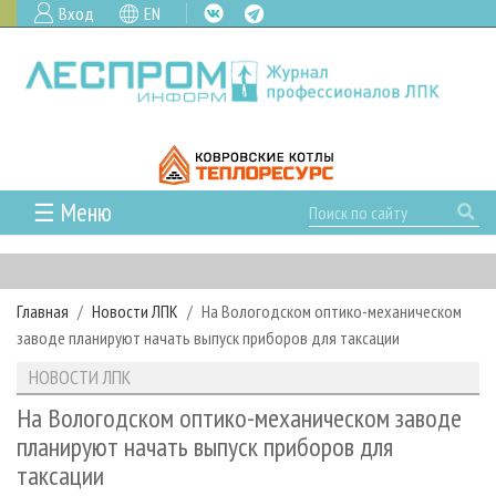
Вход
EN
☰ Меню
ГЛАВНАЯ
РУБРИКИ И ТЕМЫ
Главная
Новости ЛПК
На Вологодском оптико-механическом
РУБРИКИ ЖУРНАЛА
НОВОСТИ
заводе планируют начать выпуск приборов для таксации
ЛЕСНОЕ ХОЗЯЙСТВО
КАЛЕНДАРЬ СОБЫТИЙ
ПРОЕКТЫ ЛПИ
НОВОСТИ ЛПК
ЛЕСОЗАГОТОВКА
НОВОСТИ ЛПК
АНАЛИТИКА
АРХИВ
На Вологодском оптико-механическом заводе
ЛЕСОПИЛЕНИЕ
НОВОСТИ ЖУРНАЛА
ПРЕДПРИЯТИЯ ЛПК
АРХИВ ЖУРНАЛОВ
планируют начать выпуск приборов для
О ЖУРНАЛЕ
таксации
ДЕРЕВООБРАБОТКА
НОВОСТИ КОМПАНИЙ
ЛЕСНЫЕ РЕГИОНЫ РОССИИ
СТАТЬИ
ПОДПИСКА
РЕКЛАМОДАТЕЛЯМ