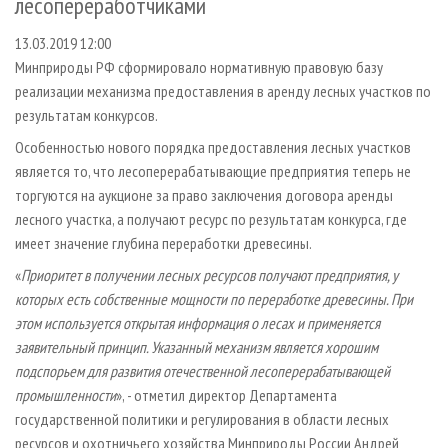
лесопереработчиками
СУШКА ДРЕВЕСИНЫ
ПЕРСОНЫ
КОНТАКТЫ
РЕКЛАМА
13.03.2019 12:00
ПРОИЗВОДСТВО ДРЕВЕСНЫХ ПЛИТ
МОБИЛЬНЫЕ ВЫСТАВКИ
РЕКЛАМА НА САЙТЕ
Минприроды РФ сформировало нормативную правовую базу
ДЕРЕВЯННОЕ ДОМОСТРОЕНИЕ
ОФИЦИАЛЬНЫЕ ДЕЛЕГАЦИИ
реализации механизма предоставления в аренду лесных участков по
ПРОИЗВОДСТВО МЕБЕЛИ
ПРИОРИТЕТНЫЕ ИНВЕСТПРОЕКТЫ
результатам конкурсов.
БИОЭНЕРГЕТИКА
RUSSIAN FORESTRY REVIEW
Особенностью нового порядка предоставления лесных участков
является то, что лесоперерабатывающие предприятия теперь не
ЦБП
ГАЗЕТА ЛЕСПРОМФОРУМ
торгуются на аукционе за право заключения договора аренды
ИНСТРУМЕНТ И МАТЕРИАЛЫ
БИБЛИОТЕКА СПЕЦИАЛИСТА
лесного участка, а получают ресурс по результатам конкурса, где
имеет значение глубина переработки древесины.
«
Приоритет в получении лесных ресурсов получают предприятия, у
которых есть собственные мощности по переработке древесины. При
этом используется открытая информация о лесах и применяется
заявительный принцип. Указанный механизм является хорошим
подспорьем для развития отечественной лесоперерабатывающей
промышленности
», - отметил директор Департамента
государственной политики и регулирования в области лесных
ресурсов и охотничьего хозяйства Минприроды России Андрей