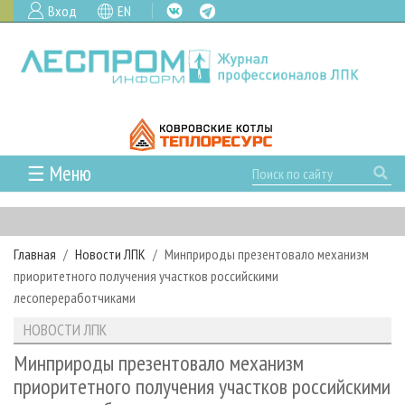
Вход
EN
☰ Меню
ГЛАВНАЯ
РУБРИКИ И ТЕМЫ
Главная
Новости ЛПК
Минприроды презентовало механизм
РУБРИКИ ЖУРНАЛА
НОВОСТИ
приоритетного получения участков российскими
ЛЕСНОЕ ХОЗЯЙСТВО
КАЛЕНДАРЬ СОБЫТИЙ
лесопереработчиками
ПРОЕКТЫ ЛПИ
ЛЕСОЗАГОТОВКА
НОВОСТИ ЛПК
АНАЛИТИКА
НОВОСТИ ЛПК
АРХИВ
ЛЕСОПИЛЕНИЕ
НОВОСТИ ЖУРНАЛА
ПРЕДПРИЯТИЯ ЛПК
АРХИВ ЖУРНАЛОВ
Минприроды презентовало механизм
О ЖУРНАЛЕ
приоритетного получения участков российскими
ДЕРЕВООБРАБОТКА
НОВОСТИ КОМПАНИЙ
ЛЕСНЫЕ РЕГИОНЫ РОССИИ
СТАТЬИ
ПОДПИСКА
РЕКЛАМОДАТЕЛЯМ