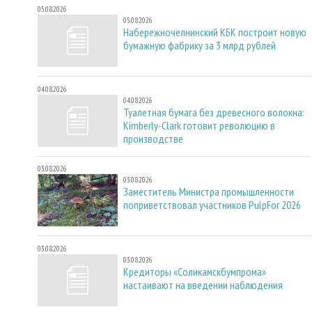
05.08.2026
05.08.2026
Набережночелнинский КБК построит новую
бумажную фабрику за 3 млрд рублей
04.08.2026
04.08.2026
Туалетная бумага без древесного волокна:
Kimberly-Clark готовит революцию в
производстве
03.08.2026
03.08.2026
Заместитель Министра промышленности
поприветствовал участников PulpFor 2026
03.08.2026
03.08.2026
Кредиторы «Соликамскбумпрома»
настаивают на введении наблюдения