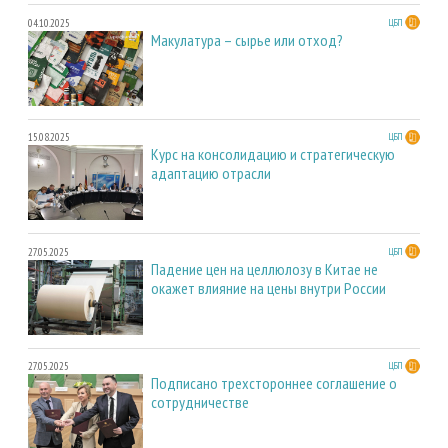
04.10.2025
ЦБП
Макулатура – сырье или отход?
15.08.2025
ЦБП
Курс на консолидацию и стратегическую
адаптацию отрасли
27.05.2025
ЦБП
Падение цен на целлюлозу в Китае не
окажет влияние на цены внутри России
27.05.2025
ЦБП
Подписано трехстороннее соглашение о
сотрудничестве