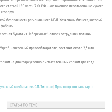
ого статьей 180 часть 3 УК РФ – «незаконное использование чужого
 сговору».
кой безопасности регионального МВД. Хозяевами бизнеса, который
 фабрики.
уалетная бумага из Набережных Челнов» сотрудники полиции
 Ущерб, нанесенный правообладателю, составил около 2,5 млн
сроком на два года условно с испытательным сроком два года.
мажный комбинат им. С.П. Титова»
|
Производство санитарно-
СТАТЬИ ПО ТЕМЕ