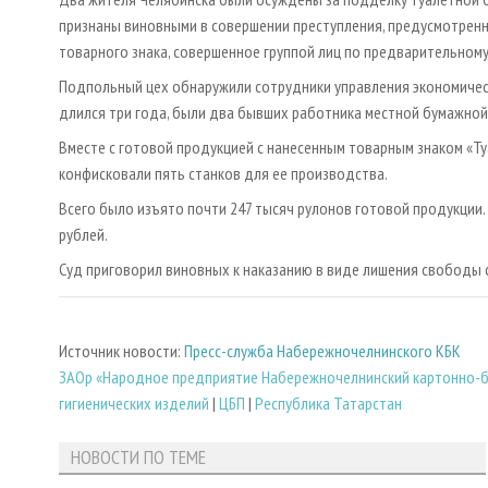
признаны виновными в совершении преступления, предусмотренн
товарного знака, совершенное группой лиц по предварительному
Подпольный цех обнаружили сотрудники управления экономичес
длился три года, были два бывших работника местной бумажной
Вместе с готовой продукцией с нанесенным товарным знаком «Т
конфисковали пять станков для ее производства.
Всего было изъято почти 247 тысяч рулонов готовой продукции.
рублей.
Суд приговорил виновных к наказанию в виде лишения свободы 
Источник новости:
Пресс-служба Набережночелнинского КБК
ЗАОр «Народное предприятие Набережночелнинский картонно-бу
гигиенических изделий
|
ЦБП
|
Республика Татарстан
НОВОСТИ ПО ТЕМЕ