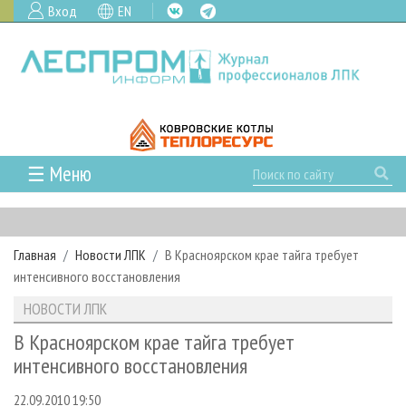
Вход
EN
☰ Меню
ГЛАВНАЯ
РУБРИКИ И ТЕМЫ
Главная
Новости ЛПК
В Красноярском крае тайга требует
РУБРИКИ ЖУРНАЛА
НОВОСТИ
интенсивного восстановления
ЛЕСНОЕ ХОЗЯЙСТВО
КАЛЕНДАРЬ СОБЫТИЙ
ПРОЕКТЫ ЛПИ
НОВОСТИ ЛПК
ЛЕСОЗАГОТОВКА
НОВОСТИ ЛПК
АНАЛИТИКА
АРХИВ
В Красноярском крае тайга требует
ЛЕСОПИЛЕНИЕ
НОВОСТИ ЖУРНАЛА
ПРЕДПРИЯТИЯ ЛПК
АРХИВ ЖУРНАЛОВ
интенсивного восстановления
О ЖУРНАЛЕ
ДЕРЕВООБРАБОТКА
НОВОСТИ КОМПАНИЙ
ЛЕСНЫЕ РЕГИОНЫ РОССИИ
СТАТЬИ
ПОДПИСКА
РЕКЛАМОДАТЕЛЯМ
22.09.2010 19:50