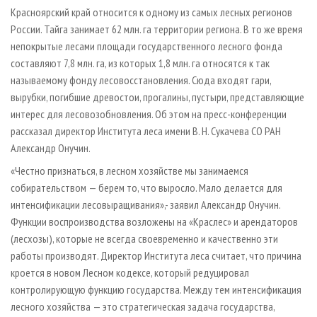
СУШКА ДРЕВЕСИНЫ
ПЕРСОНЫ
КОНТАКТЫ
РЕКЛАМА
Красноярский край относится к одному из самых лесных регионов
России. Тайга занимает 62 млн. га территории региона. В то же время
ПРОИЗВОДСТВО ДРЕВЕСНЫХ ПЛИТ
МОБИЛЬНЫЕ ВЫСТАВКИ
РЕКЛАМА НА САЙТЕ
непокрытые лесами площади государственного лесного фонда
ДЕРЕВЯННОЕ ДОМОСТРОЕНИЕ
ОФИЦИАЛЬНЫЕ ДЕЛЕГАЦИИ
составляют 7,8 млн. га, из которых 1,8 млн. га относятся к так
ПРОИЗВОДСТВО МЕБЕЛИ
называемому фонду лесовосстановления. Сюда входят гари,
ПРИОРИТЕТНЫЕ ИНВЕСТПРОЕКТЫ
вырубки, погибшие древостои, прогалины, пустыри, представляющие
БИОЭНЕРГЕТИКА
RUSSIAN FORESTRY REVIEW
интерес для лесовозобновления. Об этом на пресс-конференции
ЦБП
ГАЗЕТА ЛЕСПРОМФОРУМ
рассказал директор Института леса имени В. Н. Сукачева СО РАН
Александр Онучин.
ИНСТРУМЕНТ И МАТЕРИАЛЫ
БИБЛИОТЕКА СПЕЦИАЛИСТА
«Честно признаться, в лесном хозяйстве мы занимаемся
собирательством — берем то, что выросло. Мало делается для
интенсификации лесовыращивания»,- заявил Александр Онучин.
Функции воспроизводства возложены на «Краслес» и арендаторов
(лесхозы), которые не всегда своевременно и качественно эти
работы производят. Директор Института леса считает, что причина
кроется в новом Лесном кодексе, который редуцировал
контролирующую функцию государства. Между тем интенсификация
лесного хозяйства — это стратегическая задача государства,