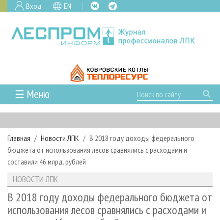
Вход
EN
☰ Меню
ГЛАВНАЯ
РУБРИКИ И ТЕМЫ
Главная
Новости ЛПК
В 2018 году доходы федерального
РУБРИКИ ЖУРНАЛА
НОВОСТИ
бюджета от использования лесов сравнялись с расходами и
ЛЕСНОЕ ХОЗЯЙСТВО
КАЛЕНДАРЬ СОБЫТИЙ
составили 46 млрд. рублей
ПРОЕКТЫ ЛПИ
ЛЕСОЗАГОТОВКА
НОВОСТИ ЛПК
АНАЛИТИКА
НОВОСТИ ЛПК
АРХИВ
ЛЕСОПИЛЕНИЕ
НОВОСТИ ЖУРНАЛА
ПРЕДПРИЯТИЯ ЛПК
АРХИВ ЖУРНАЛОВ
В 2018 году доходы федерального бюджета от
О ЖУРНАЛЕ
использования лесов сравнялись с расходами и
ДЕРЕВООБРАБОТКА
НОВОСТИ КОМПАНИЙ
ЛЕСНЫЕ РЕГИОНЫ РОССИИ
СТАТЬИ
ПОДПИСКА
РЕКЛАМОДАТЕЛЯМ