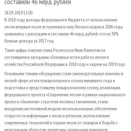
составили 46 млрд. рублей
СУШКА ДРЕВЕСИНЫ
ПЕРСОНЫ
КОНТАКТЫ
РЕКЛАМА
28.03.2019 12:00
ПРОИЗВОДСТВО ДРЕВЕСНЫХ ПЛИТ
МОБИЛЬНЫЕ ВЫСТАВКИ
РЕКЛАМА НА САЙТЕ
В 2018 году доходы федерального бюджета от использования
ДЕРЕВЯННОЕ ДОМОСТРОЕНИЕ
ОФИЦИАЛЬНЫЕ ДЕЛЕГАЦИИ
лесов впервые после вступления в силу Лесного кодекса 2006 года
ПРОИЗВОДСТВО МЕБЕЛИ
ПРИОРИТЕТНЫЕ ИНВЕСТПРОЕКТЫ
сравнялись с расходами и составили 46 млрд. рублей, что на 38%
больше дохода за 2017 год.
БИОЭНЕРГЕТИКА
RUSSIAN FORESTRY REVIEW
Такие цифры озвучил глава Рослесхоза Иван Валентик на
ЦБП
ГАЗЕТА ЛЕСПРОМФОРУМ
состоявшемся заседании «Основные итоги работы лесного
ИНСТРУМЕНТ И МАТЕРИАЛЫ
БИБЛИОТЕКА СПЕЦИАЛИСТА
хозяйства Российской Федерации в 2018 году и задачи на 2019 год».
Основными темами обсуждения стали законодательные новеллы в
лесной сфере, итоги пожароопасного сезона минувшего года и
подготовка к предстоящему пожароопасному сезону, реализация
федерального проекта «Сохранение лесов» в рамках национального
проекта «Экология», стратегия лесовосстановления, этапы
внедрения интенсивной модели лесопользования, обеспечение
открытости информации о лесах в регионах, использование
современных технологий в охране лесов от пожаров и борьбе с
нелегальным оборотом древесины, реализация принципов