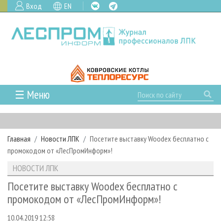
Вход
EN
☰ Меню
ГЛАВНАЯ
РУБРИКИ И ТЕМЫ
Главная
Новости ЛПК
Посетите выставку Woodex бесплатно с
РУБРИКИ ЖУРНАЛА
НОВОСТИ
промокодом от «ЛесПромИнформ»!
ЛЕСНОЕ ХОЗЯЙСТВО
КАЛЕНДАРЬ СОБЫТИЙ
ПРОЕКТЫ ЛПИ
НОВОСТИ ЛПК
ЛЕСОЗАГОТОВКА
НОВОСТИ ЛПК
АНАЛИТИКА
АРХИВ
Посетите выставку Woodex бесплатно с
ЛЕСОПИЛЕНИЕ
НОВОСТИ ЖУРНАЛА
ПРЕДПРИЯТИЯ ЛПК
АРХИВ ЖУРНАЛОВ
промокодом от «ЛесПромИнформ»!
О ЖУРНАЛЕ
ДЕРЕВООБРАБОТКА
НОВОСТИ КОМПАНИЙ
ЛЕСНЫЕ РЕГИОНЫ РОССИИ
СТАТЬИ
ПОДПИСКА
РЕКЛАМОДАТЕЛЯМ
10.04.2019 12:58