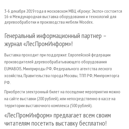
СУШКА ДРЕВЕСИНЫ
ПЕРСОНЫ
КОНТАКТЫ
РЕКЛАМА
3-6 декабря 2019 года в московском МВЦ «Крокус Экспо» состоится
ПРОИЗВОДСТВО ДРЕВЕСНЫХ ПЛИТ
МОБИЛЬНЫЕ ВЫСТАВКИ
РЕКЛАМА НА САЙТЕ
16-я Международная выставка оборудования и технологий для
деревообработки и производства мебели Woodex.
ДЕРЕВЯННОЕ ДОМОСТРОЕНИЕ
ОФИЦИАЛЬНЫЕ ДЕЛЕГАЦИИ
ПРОИЗВОДСТВО МЕБЕЛИ
ПРИОРИТЕТНЫЕ ИНВЕСТПРОЕКТЫ
Генеральный информационный партнер –
БИОЭНЕРГЕТИКА
журнал «ЛесПромИнформ»!
RUSSIAN FORESTRY REVIEW
ЦБП
ГАЗЕТА ЛЕСПРОМФОРУМ
Выставка проходит при поддержке: Европейской федерации
ИНСТРУМЕНТ И МАТЕРИАЛЫ
БИБЛИОТЕКА СПЕЦИАЛИСТА
производителей деревообрабатывающего оборудования
EUMABOIS, Минприроды РФ, Федерального агентства лесного
хозяйства, Правительства города Москвы, ТПП РФ, Минпромторга
РФ.
Приобрести электронный билет на посещение мероприятия можно
на сайте выставки (200 рублей), или непосредственно в кассе на
территории выставочного комплекса (500 рублей).
«ЛесПромИнформ» предлагает всем своим
читателям посетить выставку бесплатно!