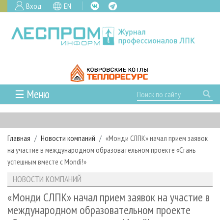
Вход
EN
☰ Меню
ГЛАВНАЯ
РУБРИКИ И ТЕМЫ
Главная
Новости компаний
«Монди СЛПК» начал прием заявок
РУБРИКИ ЖУРНАЛА
НОВОСТИ
на участие в международном образовательном проекте «Стань
ЛЕСНОЕ ХОЗЯЙСТВО
КАЛЕНДАРЬ СОБЫТИЙ
успешным вместе с Mondi!»
ПРОЕКТЫ ЛПИ
ЛЕСОЗАГОТОВКА
НОВОСТИ ЛПК
АНАЛИТИКА
НОВОСТИ КОМПАНИЙ
АРХИВ
ЛЕСОПИЛЕНИЕ
НОВОСТИ ЖУРНАЛА
ПРЕДПРИЯТИЯ ЛПК
АРХИВ ЖУРНАЛОВ
«Монди СЛПК» начал прием заявок на участие в
О ЖУРНАЛЕ
международном образовательном проекте
ДЕРЕВООБРАБОТКА
НОВОСТИ КОМПАНИЙ
ЛЕСНЫЕ РЕГИОНЫ РОССИИ
СТАТЬИ
ПОДПИСКА
РЕКЛАМОДАТЕЛЯМ