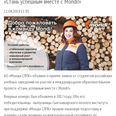
«Стань успешным вместе с Mondi!»
СУШКА ДРЕВЕСИНЫ
ПЕРСОНЫ
КОНТАКТЫ
РЕКЛАМА
12.04.2019 11:30
ПРОИЗВОДСТВО ДРЕВЕСНЫХ ПЛИТ
МОБИЛЬНЫЕ ВЫСТАВКИ
РЕКЛАМА НА САЙТЕ
ДЕРЕВЯННОЕ ДОМОСТРОЕНИЕ
ОФИЦИАЛЬНЫЕ ДЕЛЕГАЦИИ
ПРОИЗВОДСТВО МЕБЕЛИ
ПРИОРИТЕТНЫЕ ИНВЕСТПРОЕКТЫ
БИОЭНЕРГЕТИКА
RUSSIAN FORESTRY REVIEW
ЦБП
ГАЗЕТА ЛЕСПРОМФОРУМ
ИНСТРУМЕНТ И МАТЕРИАЛЫ
БИБЛИОТЕКА СПЕЦИАЛИСТА
АО «Монди СЛПК» объявил о приеме заявок от студентов российских
учебных заведений на участие в международном образовательном
проекте «Стань успешным вместе с Mondi!».
Впервые конкурс был объявлен в 2017 году. Обе его
победительницы - выпускницы Сыктывкарского лесного института
при поддержке «Монди СЛПК» прошли языковую подготовку и
успешно сдали экзамены на международный сертификат по