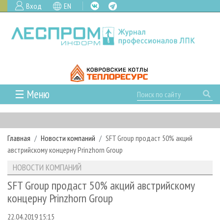
Вход
EN
☰ Меню
ГЛАВНАЯ
РУБРИКИ И ТЕМЫ
Главная
Новости компаний
SFT Group продаст 50% акций
РУБРИКИ ЖУРНАЛА
НОВОСТИ
австрийскому концерну Prinzhorn Group
ЛЕСНОЕ ХОЗЯЙСТВО
КАЛЕНДАРЬ СОБЫТИЙ
ПРОЕКТЫ ЛПИ
НОВОСТИ КОМПАНИЙ
ЛЕСОЗАГОТОВКА
НОВОСТИ ЛПК
АНАЛИТИКА
АРХИВ
SFT Group продаст 50% акций австрийскому
ЛЕСОПИЛЕНИЕ
НОВОСТИ ЖУРНАЛА
ПРЕДПРИЯТИЯ ЛПК
АРХИВ ЖУРНАЛОВ
концерну Prinzhorn Group
О ЖУРНАЛЕ
ДЕРЕВООБРАБОТКА
НОВОСТИ КОМПАНИЙ
ЛЕСНЫЕ РЕГИОНЫ РОССИИ
СТАТЬИ
ПОДПИСКА
РЕКЛАМОДАТЕЛЯМ
22.04.2019 15:15