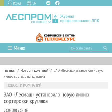
Вход
EN
☰ Меню
ГЛАВНАЯ
РУБРИКИ И ТЕМЫ
Главная
Новости компаний
ЗАО «Лесмаш» установило новую
РУБРИКИ ЖУРНАЛА
НОВОСТИ
линию сортировки кругляка
ЛЕСНОЕ ХОЗЯЙСТВО
КАЛЕНДАРЬ СОБЫТИЙ
ПРОЕКТЫ ЛПИ
НОВОСТИ КОМПАНИЙ
ЛЕСОЗАГОТОВКА
НОВОСТИ ЛПК
АНАЛИТИКА
АРХИВ
ЗАО «Лесмаш» установило новую линию
ЛЕСОПИЛЕНИЕ
НОВОСТИ ЖУРНАЛА
ПРЕДПРИЯТИЯ ЛПК
АРХИВ ЖУРНАЛОВ
сортировки кругляка
О ЖУРНАЛЕ
ДЕРЕВООБРАБОТКА
НОВОСТИ КОМПАНИЙ
ЛЕСНЫЕ РЕГИОНЫ РОССИИ
СТАТЬИ
ПОДПИСКА
РЕКЛАМОДАТЕЛЯМ
23.04.2019 14:46