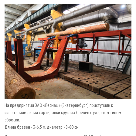
СУШКА ДРЕВЕСИНЫ
ПЕРСОНЫ
КОНТАКТЫ
РЕКЛАМА
ПРОИЗВОДСТВО ДРЕВЕСНЫХ ПЛИТ
МОБИЛЬНЫЕ ВЫСТАВКИ
РЕКЛАМА НА САЙТЕ
ДЕРЕВЯННОЕ ДОМОСТРОЕНИЕ
ОФИЦИАЛЬНЫЕ ДЕЛЕГАЦИИ
ПРОИЗВОДСТВО МЕБЕЛИ
ПРИОРИТЕТНЫЕ ИНВЕСТПРОЕКТЫ
БИОЭНЕРГЕТИКА
RUSSIAN FORESTRY REVIEW
ЦБП
ГАЗЕТА ЛЕСПРОМФОРУМ
ИНСТРУМЕНТ И МАТЕРИАЛЫ
БИБЛИОТЕКА СПЕЦИАЛИСТА
На предприятии ЗАО «Лесмаш» (Екатеринбург) приступили к
испытаниям линии сортировки круглых бревен с ударным типом
сброски.
Длина бревен - 3-6,5 м, диаметр - 8-60 см.