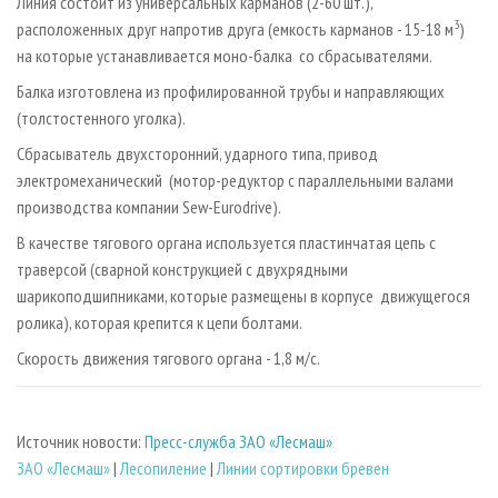
Линия состоит из универсальных карманов (2-60 шт.),
3
расположенных друг напротив друга (емкость карманов - 15-18 м
)
на которые устанавливается моно-балка со сбрасывателями.
Балка изготовлена из профилированной трубы и направляющих
(толстостенного уголка).
Сбрасыватель двухсторонний, ударного типа, привод
электромеханический (мотор-редуктор с параллельными валами
производства компании Sew-Eurodrive).
В качестве тягового органа используется пластинчатая цепь с
траверсой (сварной конструкцией с двухрядными
шарикоподшипниками, которые размещены в корпусе движущегося
ролика), которая крепится к цепи болтами.
Скорость движения тягового органа - 1,8 м/с.
Источник новости:
Пресс-служба ЗАО «Лесмаш»
ЗАО «Лесмаш»
|
Лесопиление
|
Линии сортировки бревен