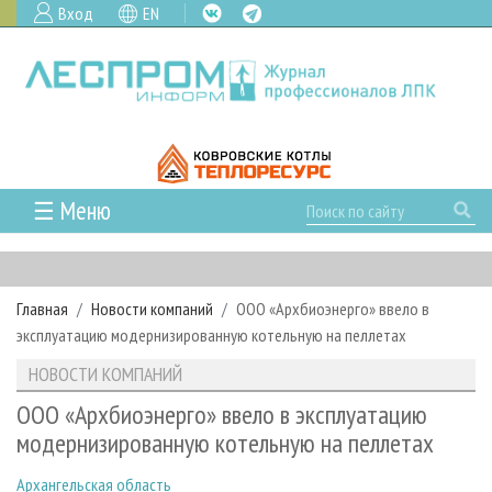
Вход
EN
☰ Меню
ГЛАВНАЯ
РУБРИКИ И ТЕМЫ
Главная
Новости компаний
ООО «Архбиоэнерго» ввело в
РУБРИКИ ЖУРНАЛА
НОВОСТИ
эксплуатацию модернизированную котельную на пеллетах
ЛЕСНОЕ ХОЗЯЙСТВО
КАЛЕНДАРЬ СОБЫТИЙ
ПРОЕКТЫ ЛПИ
НОВОСТИ КОМПАНИЙ
ЛЕСОЗАГОТОВКА
НОВОСТИ ЛПК
АНАЛИТИКА
АРХИВ
ООО «Архбиоэнерго» ввело в эксплуатацию
ЛЕСОПИЛЕНИЕ
НОВОСТИ ЖУРНАЛА
ПРЕДПРИЯТИЯ ЛПК
АРХИВ ЖУРНАЛОВ
модернизированную котельную на пеллетах
О ЖУРНАЛЕ
ДЕРЕВООБРАБОТКА
НОВОСТИ КОМПАНИЙ
ЛЕСНЫЕ РЕГИОНЫ РОССИИ
СТАТЬИ
ПОДПИСКА
РЕКЛАМОДАТЕЛЯМ
Архангельская область