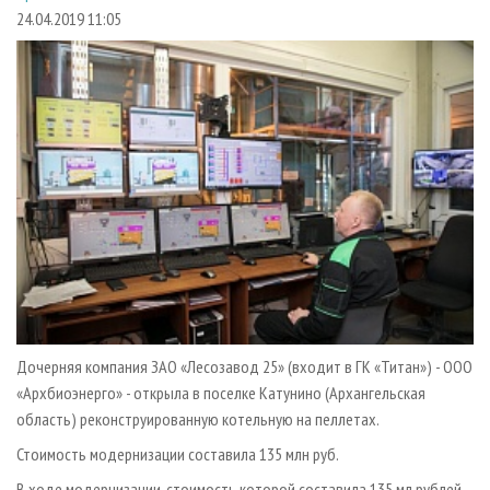
СУШКА ДРЕВЕСИНЫ
ПЕРСОНЫ
КОНТАКТЫ
РЕКЛАМА
24.04.2019 11:05
ПРОИЗВОДСТВО ДРЕВЕСНЫХ ПЛИТ
МОБИЛЬНЫЕ ВЫСТАВКИ
РЕКЛАМА НА САЙТЕ
ДЕРЕВЯННОЕ ДОМОСТРОЕНИЕ
ОФИЦИАЛЬНЫЕ ДЕЛЕГАЦИИ
ПРОИЗВОДСТВО МЕБЕЛИ
ПРИОРИТЕТНЫЕ ИНВЕСТПРОЕКТЫ
БИОЭНЕРГЕТИКА
RUSSIAN FORESTRY REVIEW
ЦБП
ГАЗЕТА ЛЕСПРОМФОРУМ
ИНСТРУМЕНТ И МАТЕРИАЛЫ
БИБЛИОТЕКА СПЕЦИАЛИСТА
Дочерняя компания ЗАО «Лесозавод 25» (входит в ГК «Титан») - ООО
«Архбиоэнерго» - открыла в поселке Катунино (Архангельская
область) реконструированную котельную на пеллетах.
Стоимость модернизации составила 135 млн руб.
В ходе модернизации, стоимость которой составила 135 мл рублей,