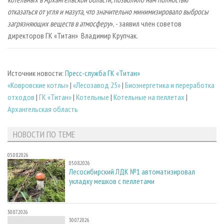
отказаться от угля и мазута, что значительно минимизировало выбросы
загрязняющих веществ в атмосферу
», - заявил член советов
директоров ГК «Титан» Владимир Крупчак.
Источник новости:
Пресс-служба ГК «Титан»
«Ковровские котлы»
|
«Лесозавод 25»
|
Биoэнергетика и переработка
отходов
|
ГК «Титан»
|
Котельные
|
Котельные на пеллетах
|
Архангельская область
НОВОСТИ ПО ТЕМЕ
05.08.2026
05.08.2026
Лесосибирский ЛДК №1 автоматизировал
укладку мешков с пеллетами
30.07.2026
30.07.2026