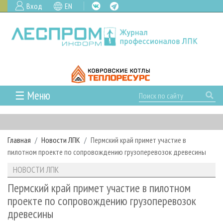
Вход
EN
☰ Меню
ГЛАВНАЯ
РУБРИКИ И ТЕМЫ
Главная
Новости ЛПК
Пермский край примет участие в
РУБРИКИ ЖУРНАЛА
НОВОСТИ
пилотном проекте по сопровождению грузоперевозок древесины
ЛЕСНОЕ ХОЗЯЙСТВО
КАЛЕНДАРЬ СОБЫТИЙ
ПРОЕКТЫ ЛПИ
НОВОСТИ ЛПК
ЛЕСОЗАГОТОВКА
НОВОСТИ ЛПК
АНАЛИТИКА
АРХИВ
Пермский край примет участие в пилотном
ЛЕСОПИЛЕНИЕ
НОВОСТИ ЖУРНАЛА
ПРЕДПРИЯТИЯ ЛПК
АРХИВ ЖУРНАЛОВ
проекте по сопровождению грузоперевозок
О ЖУРНАЛЕ
древесины
ДЕРЕВООБРАБОТКА
НОВОСТИ КОМПАНИЙ
ЛЕСНЫЕ РЕГИОНЫ РОССИИ
СТАТЬИ
ПОДПИСКА
РЕКЛАМОДАТЕЛЯМ