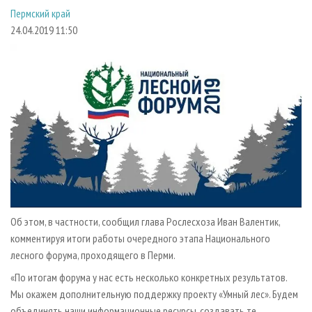
СУШКА ДРЕВЕСИНЫ
ПЕРСОНЫ
КОНТАКТЫ
РЕКЛАМА
Пермский край
24.04.2019 11:50
ПРОИЗВОДСТВО ДРЕВЕСНЫХ ПЛИТ
МОБИЛЬНЫЕ ВЫСТАВКИ
РЕКЛАМА НА САЙТЕ
ДЕРЕВЯННОЕ ДОМОСТРОЕНИЕ
ОФИЦИАЛЬНЫЕ ДЕЛЕГАЦИИ
ПРОИЗВОДСТВО МЕБЕЛИ
ПРИОРИТЕТНЫЕ ИНВЕСТПРОЕКТЫ
БИОЭНЕРГЕТИКА
RUSSIAN FORESTRY REVIEW
ЦБП
ГАЗЕТА ЛЕСПРОМФОРУМ
ИНСТРУМЕНТ И МАТЕРИАЛЫ
БИБЛИОТЕКА СПЕЦИАЛИСТА
Об этом, в частности, сообщил глава Рослесхоза Иван Валентик,
комментируя итоги работы очередного этапа Национального
лесного форума, проходящего в Перми.
«По итогам форума у нас есть несколько конкретных результатов.
Мы окажем дополнительную поддержку проекту «Умный лес». Будем
объединять наши информационные ресурсы, создавать те