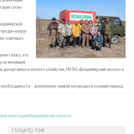
нтации сосны
Владимирской
городи» вокруг
 не «элитных»
аняет влагу, что
у на минувшей
в департамента лесного хозяйства, ГАУ ВО «Владимирский лесхоз» и
и необходимости – дополнение «живой изгороди» в осенний период.
сные плантации
|
Владимирская область
СТАТЬИ ПО ТЕМЕ