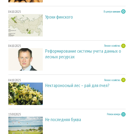
04.10.2025
В центре внимания
Уроки финского
04.10.2025
Лесное хозяйство
Реформирование системы учета данных о
лесных ресурсах
04.10.2025
Лесное хозяйство
Нектароносный лес – рай для пчел?
15.08.2025
Регион номера
Не последняя буква