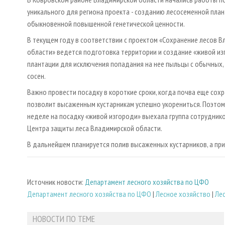
уникального для региона проекта - созданию лесосеменной пла
обыкновенной повышенной генетической ценности.
В текущем году в соответствии с проектом «Сохранение лесов 
области» ведется подготовка территории и создание «живой из
плантации для исключения попадания на нее пыльцы с обычных,
сосен.
Важно провести посадку в короткие сроки, когда почва еще сохр
позволит высаженным кустарникам успешно укорениться. Поэтом
неделе на посадку «живой изгороди» выехала группа сотруднико
Центра защиты леса Владимирской области.
В дальнейшем планируется полив высаженных кустарников, а пр
Источник новости:
Департамент лесного хозяйства по ЦФО
Департамент лесного хозяйства по ЦФО
|
Лесное хозяйство
|
Ле
НОВОСТИ ПО ТЕМЕ