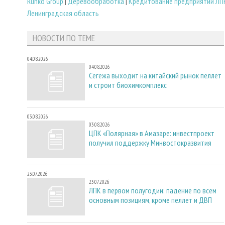
Runko Group
|
Деревообработка
|
Кредитование предприятий ЛП
Ленинградская область
НОВОСТИ ПО ТЕМЕ
04.08.2026
04.08.2026
Сегежа выходит на китайский рынок пеллет
и строит биохимкомплекс
03.08.2026
03.08.2026
ЦПК «Полярная» в Амазаре: инвестпроект
получил поддержку Минвостокразвития
23.07.2026
23.07.2026
ЛПК в первом полугодии: падение по всем
основным позициям, кроме пеллет и ДВП