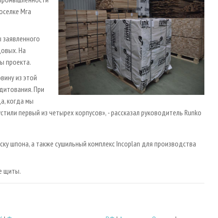
оселке Мга
ы заявленного
довых. На
ы проекта.
вину из этой
едитования. При
а, когда мы
устили первый из четырех корпусов», - рассказал руководитель Runko
ску шпона, а также сушильный комплекс Incoplan для производства
е щиты.