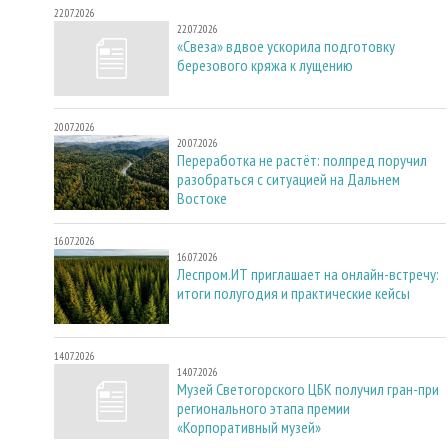
22.07.2026
22.07.2026
«Свеза» вдвое ускорила подготовку
березового кряжа к лущению
20.07.2026
20.07.2026
Переработка не растёт: полпред поручил
разобраться с ситуацией на Дальнем
Востоке
16.07.2026
16.07.2026
Леспром.ИТ приглашает на онлайн-встречу:
итоги полугодия и практические кейсы
14.07.2026
14.07.2026
Музей Светогорского ЦБК получил гран-при
регионального этапа премии
«Корпоративный музей»