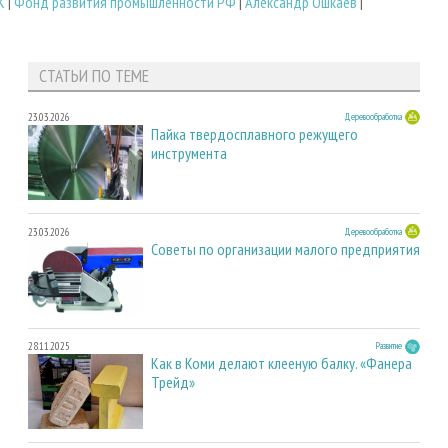
К
|
Фонд развития промышленности РФ
|
Александр Ошкаев
|
СТАТЬИ ПО ТЕМЕ
23.03.2026
Деревообработка
Пайка твердосплавного режущего
инструмента
23.03.2026
Деревообработка
Советы по организации малого предприятия
28.11.2025
Развитие
Как в Коми делают клееную балку. «Фанера
Трейд»