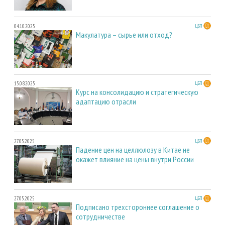
04.10.2025
ЦБП
Макулатура – сырье или отход?
15.08.2025
ЦБП
Курс на консолидацию и стратегическую
адаптацию отрасли
27.05.2025
ЦБП
Падение цен на целлюлозу в Китае не
окажет влияние на цены внутри России
27.05.2025
ЦБП
Подписано трехстороннее соглашение о
сотрудничестве