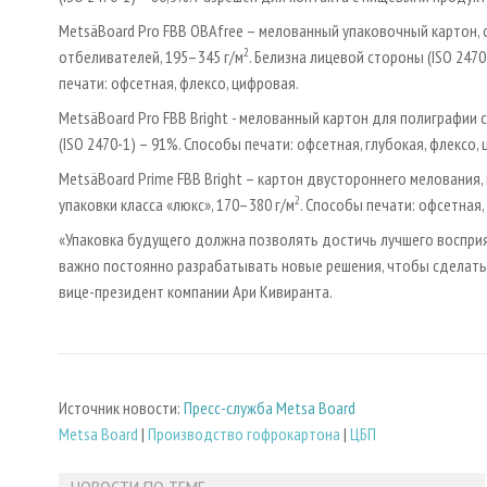
MetsäBoard Pro FBB OBAfree – мелованный упаковочный картон, 
2
отбеливателей, 195–345 г/м
. Белизна лицевой cтороны (ISO 247
печати: офсетная, флексо, цифровая.
MetsäBoard Pro FBB Bright - мелованный картон для полиграфии 
(ISO 2470-1) – 91%. Способы печати: офсетная, глубокая, флексо,
MetsäBoard Prime FBB Bright – картон двустороннего мелования,
2
упаковки класса «люкс», 170–380 г/м
. Способы печати: офсетная,
«Упаковка будущего должна позволять достичь лучшего воспри
важно постоянно разрабатывать новые решения, чтобы сделать у
вице-президент компании Ари Кивиранта.
Источник новости:
Пресс-служба Metsa Board
Metsa Board
|
Производство гофрокартона
|
ЦБП