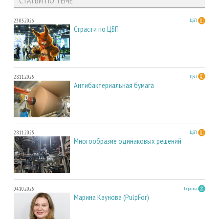
СТАТЬИ ПО ТЕМЕ
23.03.2026
ЦБП
Страсти по ЦБП
28.11.2025
ЦБП
Антибактериальная бумага
28.11.2025
ЦБП
Многообразие одинаковых решений
04.10.2025
Персона
Марина Каунова (PulpFor)