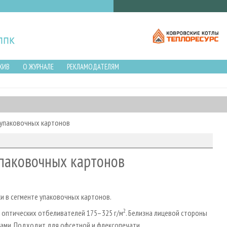
ХИВ
О ЖУРНАЛЕ
РЕКЛАМОДАТЕЛЯМ
 упаковочных картонов
упаковочных картонов
и в сегменте упаковочных картонов.
2
з оптических отбеливателей 175–325 г/м
. Белизна лицевой cтороны
ктами. Подходит для офсетной и флексопечати.