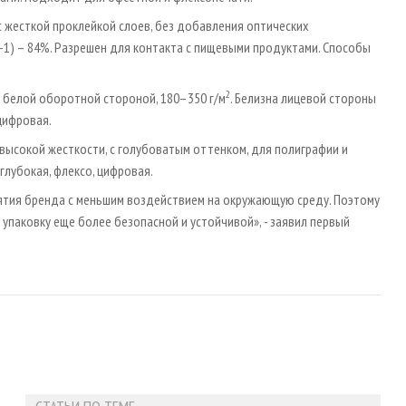
с жесткой проклейкой слоев, без добавления оптических
0-1) – 84%. Разрешен для контакта с пищевыми продуктами. Способы
2
с белой оборотной стороной, 180–350 г/м
. Белизна лицевой cтороны
 цифровая.
 высокой жесткости, с голубоватым оттенком, для полиграфии и
 глубокая, флексо, цифровая.
ятия бренда с меньшим воздействием на окружающую среду. Поэтому
паковку еще более безопасной и устойчивой», - заявил первый