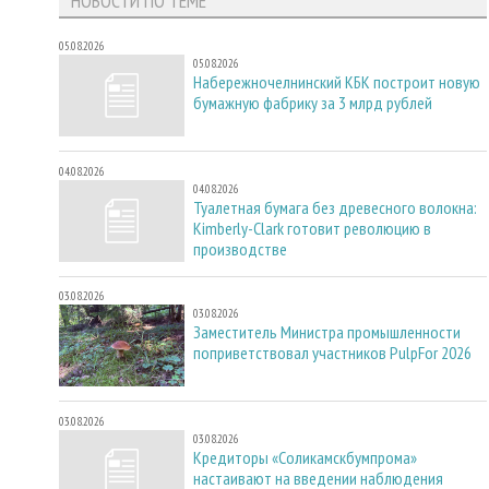
НОВОСТИ ПО ТЕМЕ
05.08.2026
05.08.2026
Набережночелнинский КБК построит новую
бумажную фабрику за 3 млрд рублей
04.08.2026
04.08.2026
Туалетная бумага без древесного волокна:
Kimberly-Clark готовит революцию в
производстве
03.08.2026
03.08.2026
Заместитель Министра промышленности
поприветствовал участников PulpFor 2026
03.08.2026
03.08.2026
Кредиторы «Соликамскбумпрома»
настаивают на введении наблюдения