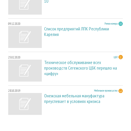
10
09.12.2020
Регион номера
Список предприятий ЛПК Республики
Карелия
25.02.2020
ЦБП
Техническое обслуживание всех
производств Сегежского ЦБК перешло на
«цифру»
28.10.2019
Мебельное производство
Онежская мебельная мануфактура
преуспевает в условиях кризиса