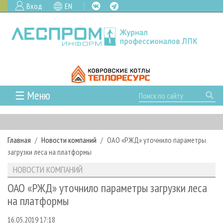
Вход
EN
☰ Меню
ГЛАВНАЯ
РУБРИКИ И ТЕМЫ
Главная
Новости компаний
ОАО «РЖД» уточнило параметры
РУБРИКИ ЖУРНАЛА
НОВОСТИ
загрузки леса на платформы
ЛЕСНОЕ ХОЗЯЙСТВО
КАЛЕНДАРЬ СОБЫТИЙ
ПРОЕКТЫ ЛПИ
НОВОСТИ КОМПАНИЙ
ЛЕСОЗАГОТОВКА
НОВОСТИ ЛПК
АНАЛИТИКА
АРХИВ
ОАО «РЖД» уточнило параметры загрузки леса
ЛЕСОПИЛЕНИЕ
НОВОСТИ ЖУРНАЛА
ПРЕДПРИЯТИЯ ЛПК
АРХИВ ЖУРНАЛОВ
на платформы
О ЖУРНАЛЕ
ДЕРЕВООБРАБОТКА
НОВОСТИ КОМПАНИЙ
ЛЕСНЫЕ РЕГИОНЫ РОССИИ
СТАТЬИ
ПОДПИСКА
РЕКЛАМОДАТЕЛЯМ
16.05.2019 17:18