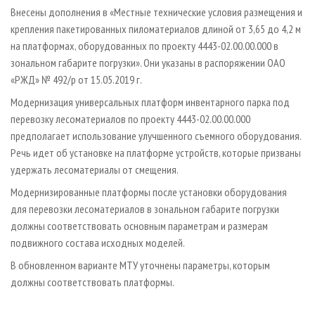
СУШКА ДРЕВЕСИНЫ
ПЕРСОНЫ
КОНТАКТЫ
РЕКЛАМА
Внесены дополнения в «Местные технические условия размещения и
крепления пакетированных пиломатериалов длиной от 3,65 до 4,2 м
ПРОИЗВОДСТВО ДРЕВЕСНЫХ ПЛИТ
МОБИЛЬНЫЕ ВЫСТАВКИ
РЕКЛАМА НА САЙТЕ
на платформах, оборудованных по проекту 4443-02.00.00.000 в
ДЕРЕВЯННОЕ ДОМОСТРОЕНИЕ
ОФИЦИАЛЬНЫЕ ДЕЛЕГАЦИИ
зональном габарите погрузки». Они указаны в распоряжении ОАО
ПРОИЗВОДСТВО МЕБЕЛИ
«РЖД» № 492/р от 15.05.2019 г.
ПРИОРИТЕТНЫЕ ИНВЕСТПРОЕКТЫ
БИОЭНЕРГЕТИКА
Модернизация универсальных платформ инвентарного парка под
RUSSIAN FORESTRY REVIEW
перевозку лесоматериалов по проекту 4443-02.00.00.000
ЦБП
ГАЗЕТА ЛЕСПРОМФОРУМ
предполагает использование улучшенного съемного оборудования.
ИНСТРУМЕНТ И МАТЕРИАЛЫ
БИБЛИОТЕКА СПЕЦИАЛИСТА
Речь идет об установке на платформе устройств, которые призваны
удержать лесоматериалы от смещения.
Модернизированные платформы после установки оборудования
для перевозки лесоматериалов в зональном габарите погрузки
должны соответствовать основным параметрам и размерам
подвижного состава исходных моделей.
В обновленном варианте МТУ уточнены параметры, которым
должны соответствовать платформы.