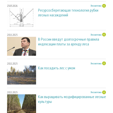
23.03.2026
Лесозаготовка
Ресурсосберегающая технология рубки
лесных насаждений
28.11.2025
Лесозаготовка
В России введут долгосрочные правила
индексации платы за аренду леса
28.11.2025
Лесозаготовка
Как посадить лес с умом
28.11.2025
Лесозаготовка
Как выращивать модифицированные лесные
культуры