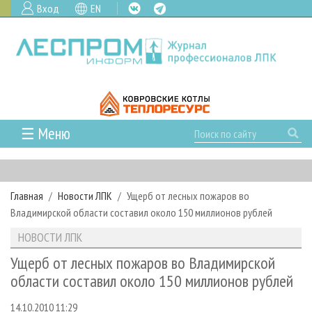
Вход
EN
☰ Меню
ГЛАВНАЯ
РУБРИКИ И ТЕМЫ
Главная
Новости ЛПК
Ущерб от лесных пожаров во
РУБРИКИ ЖУРНАЛА
НОВОСТИ
Владимирской области составил около 150 миллионов рублей
ЛЕСНОЕ ХОЗЯЙСТВО
КАЛЕНДАРЬ СОБЫТИЙ
ПРОЕКТЫ ЛПИ
НОВОСТИ ЛПК
ЛЕСОЗАГОТОВКА
НОВОСТИ ЛПК
АНАЛИТИКА
АРХИВ
Ущерб от лесных пожаров во Владимирской
ЛЕСОПИЛЕНИЕ
НОВОСТИ ЖУРНАЛА
ПРЕДПРИЯТИЯ ЛПК
АРХИВ ЖУРНАЛОВ
области составил около 150 миллионов рублей
О ЖУРНАЛЕ
ДЕРЕВООБРАБОТКА
НОВОСТИ КОМПАНИЙ
ЛЕСНЫЕ РЕГИОНЫ РОССИИ
СТАТЬИ
ПОДПИСКА
РЕКЛАМОДАТЕЛЯМ
14.10.2010 11:29