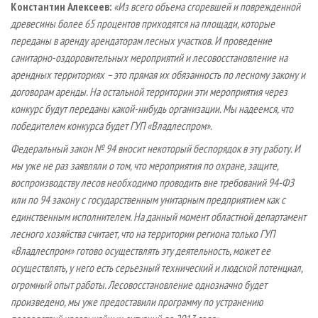
Константин Алексеев:
«Из всего объема сгоревшей и поврежденной
древесины более 65 процентов приходятся на площади, которые
переданы в аренду арендаторам лесных участков. И проведение
санитарно-оздоровительных мероприятий и лесовосстановление на
арендных территориях – это прямая их обязанность по лесному закону и
договорам аренды. На остальной территории эти мероприятия через
конкурс будут переданы какой-нибудь организации. Мы надеемся, что
победителем конкурса будет ГУП «Владлеспром».
Федеральный закон № 94 вносит некоторый беспорядок в эту работу. И
мы уже не раз заявляли о том, что мероприятия по охране, защите,
воспроизводству лесов необходимо проводить вне требований 94-ФЗ
или по 94 закону с государственным унитарным предприятием как с
единственным исполнителем. На данный момент областной департамент
лесного хозяйства считает, что на территории региона только ГУП
«Владлеспром» готово осуществлять эту деятельность, может ее
осуществлять, у него есть серьезный технический и людской потенциал,
огромный опыт работы. Лесовосстановление однозначно будет
произведено, мы уже предоставили программу по устранению