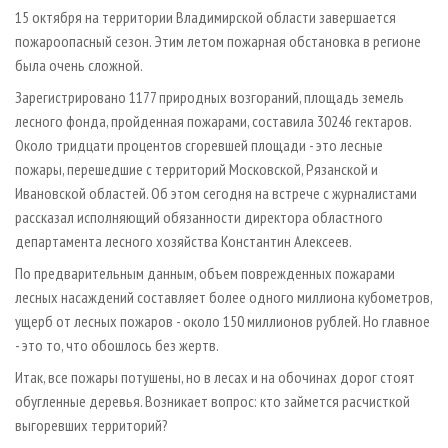
СУШКА ДРЕВЕСИНЫ
ПЕРСОНЫ
КОНТАКТЫ
РЕКЛАМА
15 октября на территории Владимирской области завершается
пожароопасный сезон. Этим летом пожарная обстановка в регионе
ПРОИЗВОДСТВО ДРЕВЕСНЫХ ПЛИТ
МОБИЛЬНЫЕ ВЫСТАВКИ
РЕКЛАМА НА САЙТЕ
была очень сложной.
ДЕРЕВЯННОЕ ДОМОСТРОЕНИЕ
ОФИЦИАЛЬНЫЕ ДЕЛЕГАЦИИ
Зарегистрировано 1177 природных возгораний, площадь земель
ПРОИЗВОДСТВО МЕБЕЛИ
ПРИОРИТЕТНЫЕ ИНВЕСТПРОЕКТЫ
лесного фонда, пройденная пожарами, составила 30246 гектаров.
БИОЭНЕРГЕТИКА
Около тридцати процентов сгоревшей площади - это лесные
RUSSIAN FORESTRY REVIEW
пожары, перешедшие с территорий Московской, Рязанской и
ЦБП
ГАЗЕТА ЛЕСПРОМФОРУМ
Ивановской областей. Об этом сегодня на встрече с журналистами
ИНСТРУМЕНТ И МАТЕРИАЛЫ
БИБЛИОТЕКА СПЕЦИАЛИСТА
рассказал исполняющий обязанности директора областного
департамента лесного хозяйства Константин Алексеев.
По предварительным данным, объем поврежденных пожарами
лесных насаждений составляет более одного миллиона кубометров,
ущерб от лесных пожаров - около 150 миллионов рублей. Но главное
- это то, что обошлось без жертв.
Итак, все пожары потушены, но в лесах и на обочинах дорог стоят
обугленные деревья. Возникает вопрос: кто займется расчисткой
выгоревших территорий?