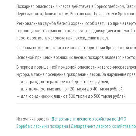
Пожарная опасность 4 класса действует в Борисоглебском, Гавр
Переславском, Пошехонском, Ростовском, Тутаевском и Ярославс
Региональная служба Лесной охраны сообщает, что при четверт
спровоцировать транспортные средства, движущиеся по сухой тра
неосторожность человека при нахождении в лесу.
С начала пожароопасного сезона на территории Ярославской об
Основной причиной возникших лесных пожаров является неостор
В период повышенной пожарной опасности категорически запрещ
мусора, а также посещение гражданами лесов. За нарушение пра
— для граждан - в размере от 4 до 5 тысяч рублей;
— для должностных лиц - от 20 тысяч до 40 тысяч рублей;
— для юридических лиц - от 300 тысяч до 500 тысяч рублей.
Источник новости:
Департамент лесного хозяйства по ЦФО
Борьба с лесными пожарами
|
Департамент лесного хозяйства п