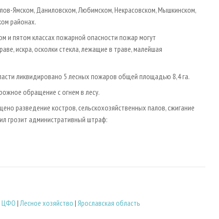
илов-Ямском, Даниловском, Любимском, Некрасовском, Мышкинском,
ком районах.
ом и пятом классах пожарной опасности пожар могут
ве, искра, осколки стекла, лежащие в траве, малейшая
ласти ликвидировано 5 лесных пожаров общей площадью 8,4 га.
ожное обращение с огнем в лесу.
ено разведение костров, сельскохозяйственных палов, сжигание
вил грозит административный штраф:
о ЦФО
|
Лесное хозяйство
|
Ярославская область