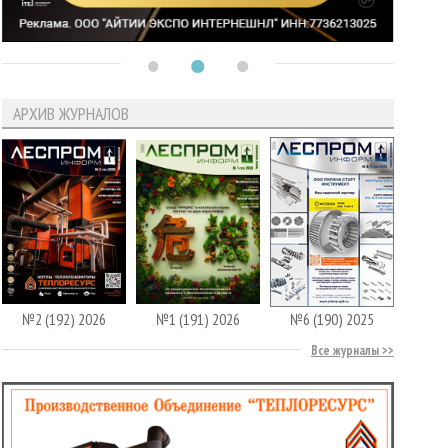
АРХИВ ЖУРНАЛОВ
№2 (192) 2026
№1 (191) 2026
№6 (190) 2025
Все журналы