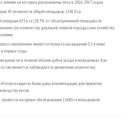
к землям, на которых расположены леса в 2016-2017 годах.
рии 43 лесничеств общей площадью 2241,8 га.
а площади 633,6 га (28,3% от обследованной площади) не
ления» (по количеству деревьев главной породы) или хозяйству
дениями.
овосстановления» является полнота насаждений 0,3 и ниже,
 в первые годы.
оведение не в полном объеме рубок ухода в молодняках. Как
состав меняется, наблюдается увеличение количества
 «Рослесозащита» были даны рекомендации для принятия
изводству лесов.
т провести натурные обследования 15680 га молодняков.