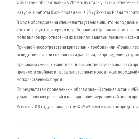
Объектами обследований в 2019 году стали участки, отнесенные 
Натурные работы были проведены в 23 субъектах РФ на террито
В ходе обследования специалисты установили, что молодняки н
соответствуют критериям и требованиям «Правил лесовосстанов
молодняков при отнесении их к землям, занятым лесными насаж
Причиной несоответствия критериям и требованиям «Правил лес
вследствие низкой сохранности растений, не проведения уходов
Причинами смены хозяйства в большинстве случаев является пр
правило, в хвойных и твердолиственных молодняках породный 
мягколиственных пород.
По результатам проведенных обследований специалистами ФБУ
управленческих решений и планирования мероприятий по воспро
Всего в 2019 году спеицалистам ФБУ «Рослесозащита» предстои