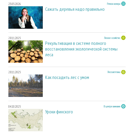
23.03.2026
Регион номера
Сажать деревья надо правильно
28.11.2025
Лесное хозяйство
Рекультивация в системе полного
восстановления экологической системы
леса
28.11.2025
Лесозаготовка
Как посадить лес с умом
04.10.2025
В центре внимания
Уроки финского