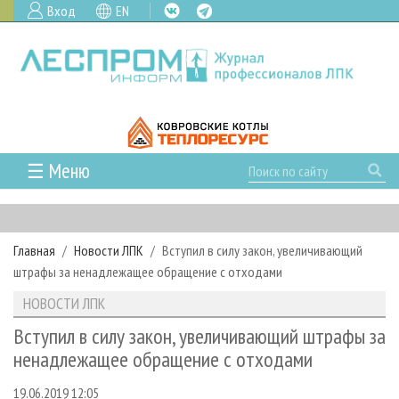
Вход
EN
☰ Меню
ГЛАВНАЯ
РУБРИКИ И ТЕМЫ
Главная
Новости ЛПК
Вступил в силу закон, увеличивающий
РУБРИКИ ЖУРНАЛА
НОВОСТИ
штрафы за ненадлежащее обращение с отходами
ЛЕСНОЕ ХОЗЯЙСТВО
КАЛЕНДАРЬ СОБЫТИЙ
ПРОЕКТЫ ЛПИ
НОВОСТИ ЛПК
ЛЕСОЗАГОТОВКА
НОВОСТИ ЛПК
АНАЛИТИКА
АРХИВ
Вступил в силу закон, увеличивающий штрафы за
ЛЕСОПИЛЕНИЕ
НОВОСТИ ЖУРНАЛА
ПРЕДПРИЯТИЯ ЛПК
АРХИВ ЖУРНАЛОВ
ненадлежащее обращение с отходами
О ЖУРНАЛЕ
ДЕРЕВООБРАБОТКА
НОВОСТИ КОМПАНИЙ
ЛЕСНЫЕ РЕГИОНЫ РОССИИ
СТАТЬИ
ПОДПИСКА
РЕКЛАМОДАТЕЛЯМ
19.06.2019 12:05