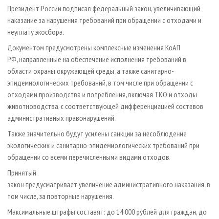
СУШКА ДРЕВЕСИНЫ
ПЕРСОНЫ
КОНТАКТЫ
РЕКЛАМА
Президент России подписал федеральный закон, увеличивающий
наказание за нарушения требований при обращении с отходами и
ПРОИЗВОДСТВО ДРЕВЕСНЫХ ПЛИТ
МОБИЛЬНЫЕ ВЫСТАВКИ
РЕКЛАМА НА САЙТЕ
неуплату экосбора.
ДЕРЕВЯННОЕ ДОМОСТРОЕНИЕ
ОФИЦИАЛЬНЫЕ ДЕЛЕГАЦИИ
Документом предусмотрены комплексные изменения КоАП
ПРОИЗВОДСТВО МЕБЕЛИ
ПРИОРИТЕТНЫЕ ИНВЕСТПРОЕКТЫ
РФ, направленные на обеспечение исполнения требований в
БИОЭНЕРГЕТИКА
области охраны окружающей среды, а также санитарно-
RUSSIAN FORESTRY REVIEW
эпидемиологических требований, в том числе при обращении с
ЦБП
ГАЗЕТА ЛЕСПРОМФОРУМ
отходами производства и потребления, включая ТКО и отходы
ИНСТРУМЕНТ И МАТЕРИАЛЫ
БИБЛИОТЕКА СПЕЦИАЛИСТА
животноводства, с соответствующей дифференциацией составов
административных правонарушений.
Также значительно будут усилены санкции за несоблюдение
экологических и санитарно-эпидемиологических требований при
обращении со всеми перечисленными видами отходов.
Принятый
закон предусматривает увеличение административного наказания, в
том числе, за повторные нарушения.
Максимальные штрафы составят: до 14 000 рублей для граждан, до