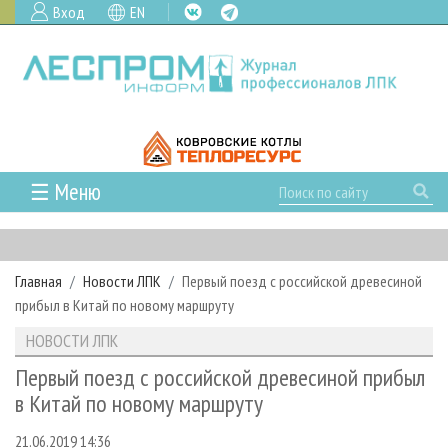
Вход
EN
☰ Меню
ГЛАВНАЯ
РУБРИКИ И ТЕМЫ
Главная
Новости ЛПК
Первый поезд с российской древесиной
РУБРИКИ ЖУРНАЛА
НОВОСТИ
прибыл в Китай по новому маршруту
ЛЕСНОЕ ХОЗЯЙСТВО
КАЛЕНДАРЬ СОБЫТИЙ
ПРОЕКТЫ ЛПИ
НОВОСТИ ЛПК
ЛЕСОЗАГОТОВКА
НОВОСТИ ЛПК
АНАЛИТИКА
АРХИВ
Первый поезд с российской древесиной прибыл
ЛЕСОПИЛЕНИЕ
НОВОСТИ ЖУРНАЛА
ПРЕДПРИЯТИЯ ЛПК
АРХИВ ЖУРНАЛОВ
в Китай по новому маршруту
О ЖУРНАЛЕ
ДЕРЕВООБРАБОТКА
НОВОСТИ КОМПАНИЙ
ЛЕСНЫЕ РЕГИОНЫ РОССИИ
СТАТЬИ
ПОДПИСКА
РЕКЛАМОДАТЕЛЯМ
21.06.2019 14:36