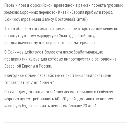
СУШКА ДРЕВЕСИНЫ
ПЕРСОНЫ
КОНТАКТЫ
РЕКЛАМА
Первый поезд с российской древесиной в рамках проекта грузовых
железнодорожных перевозок Китай - Европа прибыл в город
ПРОИЗВОДСТВО ДРЕВЕСНЫХ ПЛИТ
МОБИЛЬНЫЕ ВЫСТАВКИ
РЕКЛАМА НА САЙТЕ
Сюйчжоу (провинция Цзянсу, Восточный Китай).
ДЕРЕВЯННОЕ ДОМОСТРОЕНИЕ
ОФИЦИАЛЬНЫЕ ДЕЛЕГАЦИИ
Таким образом состоялось официальное открытие движения по
ПРОИЗВОДСТВО МЕБЕЛИ
ПРИОРИТЕТНЫЕ ИНВЕСТПРОЕКТЫ
новому грузовому маршруту из Улан-Удэ в Сюйчжоу,
БИОЭНЕРГЕТИКА
предназначенному для перевозок лесоматериалов.
RUSSIAN FORESTRY REVIEW
В Сюйчжоу действуют более ста лесообрабатывающих
ЦБП
ГАЗЕТА ЛЕСПРОМФОРУМ
предприятий, сырье для которых импортируется в основном из
ИНСТРУМЕНТ И МАТЕРИАЛЫ
БИБЛИОТЕКА СПЕЦИАЛИСТА
Северной Европы и России.
Ежегодный объем переработки сырья этими предприятиями
3
составляет от 2 до 3 млн м
.
Раньше для доставки российских лесоматериалов в Сюйчжоу
морским путем требовалось 60 - 70 дней, доставка по новому
маршруту будет занимать немногим больше 20 дней.