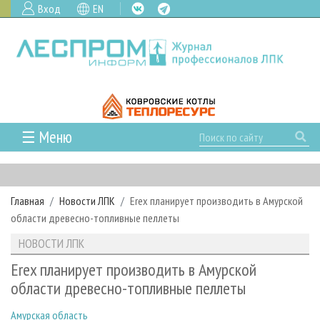
Вход
EN
☰ Меню
ГЛАВНАЯ
РУБРИКИ И ТЕМЫ
Главная
Новости ЛПК
Erex планирует производить в Амурской
РУБРИКИ ЖУРНАЛА
НОВОСТИ
области древесно-топливные пеллеты
ЛЕСНОЕ ХОЗЯЙСТВО
КАЛЕНДАРЬ СОБЫТИЙ
ПРОЕКТЫ ЛПИ
НОВОСТИ ЛПК
ЛЕСОЗАГОТОВКА
НОВОСТИ ЛПК
АНАЛИТИКА
АРХИВ
Erex планирует производить в Амурской
ЛЕСОПИЛЕНИЕ
НОВОСТИ ЖУРНАЛА
ПРЕДПРИЯТИЯ ЛПК
АРХИВ ЖУРНАЛОВ
области древесно-топливные пеллеты
О ЖУРНАЛЕ
ДЕРЕВООБРАБОТКА
НОВОСТИ КОМПАНИЙ
ЛЕСНЫЕ РЕГИОНЫ РОССИИ
СТАТЬИ
ПОДПИСКА
РЕКЛАМОДАТЕЛЯМ
Амурская область