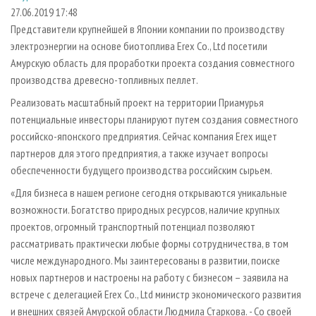
СУШКА ДРЕВЕСИНЫ
ПЕРСОНЫ
КОНТАКТЫ
РЕКЛАМА
27.06.2019 17:48
Представители крупнейшей в Японии компании по производству
ПРОИЗВОДСТВО ДРЕВЕСНЫХ ПЛИТ
МОБИЛЬНЫЕ ВЫСТАВКИ
РЕКЛАМА НА САЙТЕ
электроэнергии на основе биотоплива Erex Co., Ltd посетили
ДЕРЕВЯННОЕ ДОМОСТРОЕНИЕ
ОФИЦИАЛЬНЫЕ ДЕЛЕГАЦИИ
Амурскую область для проработки проекта создания совместного
ПРОИЗВОДСТВО МЕБЕЛИ
производства древесно-топливных пеллет.
ПРИОРИТЕТНЫЕ ИНВЕСТПРОЕКТЫ
БИОЭНЕРГЕТИКА
Реализовать масштабный проект на территории Приамурья
RUSSIAN FORESTRY REVIEW
потенциальные инвесторы планируют путем создания совместного
ЦБП
ГАЗЕТА ЛЕСПРОМФОРУМ
российско-японского предприятия. Сейчас компания Erex ищет
ИНСТРУМЕНТ И МАТЕРИАЛЫ
БИБЛИОТЕКА СПЕЦИАЛИСТА
партнеров для этого предприятия, а также изучает вопросы
обеспеченности будущего производства российским сырьем.
«Для бизнеса в нашем регионе сегодня открываются уникальные
возможности. Богатство природных ресурсов, наличие крупных
проектов, огромный транспортный потенциал позволяют
рассматривать практически любые формы сотрудничества, в том
числе международного. Мы заинтересованы в развитии, поиске
новых партнеров и настроены на работу с бизнесом – заявила на
встрече с делегацией Erex Co., Ltd министр экономического развития
и внешних связей Амурской области Людмила Старкова. - Со своей