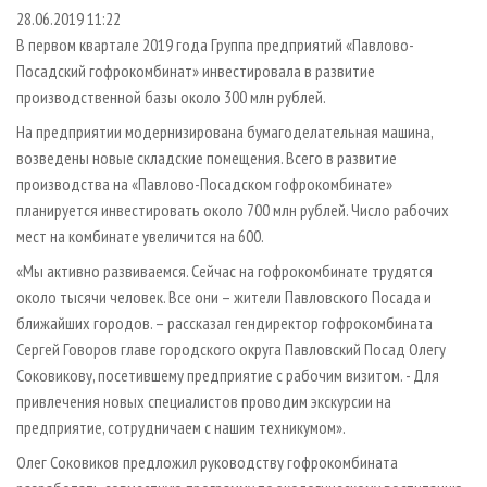
СУШКА ДРЕВЕСИНЫ
ПЕРСОНЫ
КОНТАКТЫ
РЕКЛАМА
28.06.2019 11:22
В первом квартале 2019 года Группа предприятий «Павлово-
ПРОИЗВОДСТВО ДРЕВЕСНЫХ ПЛИТ
МОБИЛЬНЫЕ ВЫСТАВКИ
РЕКЛАМА НА САЙТЕ
Посадский гофрокомбинат» инвестировала в развитие
ДЕРЕВЯННОЕ ДОМОСТРОЕНИЕ
ОФИЦИАЛЬНЫЕ ДЕЛЕГАЦИИ
производственной базы около 300 млн рублей.
ПРОИЗВОДСТВО МЕБЕЛИ
ПРИОРИТЕТНЫЕ ИНВЕСТПРОЕКТЫ
На предприятии модернизирована бумагоделательная машина,
БИОЭНЕРГЕТИКА
возведены новые складские помещения. Всего в развитие
RUSSIAN FORESTRY REVIEW
производства на «Павлово-Посадском гофрокомбинате»
ЦБП
ГАЗЕТА ЛЕСПРОМФОРУМ
планируется инвестировать около 700 млн рублей. Число рабочих
ИНСТРУМЕНТ И МАТЕРИАЛЫ
БИБЛИОТЕКА СПЕЦИАЛИСТА
мест на комбинате увеличится на 600.
«Мы активно развиваемся. Сейчас на гофрокомбинате трудятся
около тысячи человек. Все они – жители Павловского Посада и
ближайших городов. – рассказал гендиректор гофрокомбината
Сергей Говоров главе городского округа Павловский Посад Олегу
Соковикову, посетившему предприятие с рабочим визитом. - Для
привлечения новых специалистов проводим экскурсии на
предприятие, сотрудничаем с нашим техникумом».
Олег Соковиков предложил руководству гофрокомбината