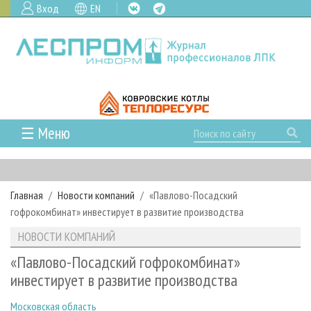
Вход
EN
☰ Меню
ГЛАВНАЯ
РУБРИКИ И ТЕМЫ
Главная
Новости компаний
«Павлово-Посадский
РУБРИКИ ЖУРНАЛА
НОВОСТИ
гофрокомбинат» инвестирует в развитие производства
ЛЕСНОЕ ХОЗЯЙСТВО
КАЛЕНДАРЬ СОБЫТИЙ
ПРОЕКТЫ ЛПИ
НОВОСТИ КОМПАНИЙ
ЛЕСОЗАГОТОВКА
НОВОСТИ ЛПК
АНАЛИТИКА
АРХИВ
«Павлово-Посадский гофрокомбинат»
ЛЕСОПИЛЕНИЕ
НОВОСТИ ЖУРНАЛА
ПРЕДПРИЯТИЯ ЛПК
АРХИВ ЖУРНАЛОВ
инвестирует в развитие производства
О ЖУРНАЛЕ
ДЕРЕВООБРАБОТКА
НОВОСТИ КОМПАНИЙ
ЛЕСНЫЕ РЕГИОНЫ РОССИИ
СТАТЬИ
ПОДПИСКА
РЕКЛАМОДАТЕЛЯМ
Московская область