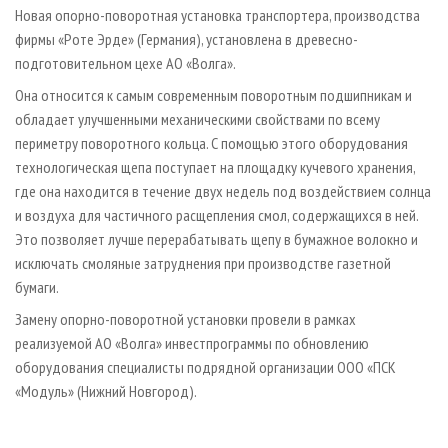
СУШКА ДРЕВЕСИНЫ
ПЕРСОНЫ
Новая опорно-поворотная установка транспортера, производства
КОНТАКТЫ
РЕКЛАМА
фирмы «Роте Эрде» (Германия), установлена в древесно-
ПРОИЗВОДСТВО ДРЕВЕСНЫХ ПЛИТ
МОБИЛЬНЫЕ ВЫСТАВКИ
РЕКЛАМА НА САЙТЕ
подготовительном цехе АО «Волга».
ДЕРЕВЯННОЕ ДОМОСТРОЕНИЕ
ОФИЦИАЛЬНЫЕ ДЕЛЕГАЦИИ
Она относится к самым современным поворотным подшипникам и
ПРОИЗВОДСТВО МЕБЕЛИ
ПРИОРИТЕТНЫЕ ИНВЕСТПРОЕКТЫ
обладает улучшенными механическими свойствами по всему
периметру поворотного кольца. С помощью этого оборудования
БИОЭНЕРГЕТИКА
RUSSIAN FORESTRY REVIEW
технологическая щепа поступает на площадку кучевого хранения,
ЦБП
ГАЗЕТА ЛЕСПРОМФОРУМ
где она находится в течение двух недель под воздействием солнца
ИНСТРУМЕНТ И МАТЕРИАЛЫ
БИБЛИОТЕКА СПЕЦИАЛИСТА
и воздуха для частичного расщепления смол, содержащихся в ней.
Это позволяет лучше перерабатывать щепу в бумажное волокно и
исключать смоляные затруднения при производстве газетной
бумаги.
Замену опорно-поворотной установки провели в рамках
реализуемой АО «Волга» инвестпрограммы по обновлению
оборудования специалисты подрядной организации ООО «ПСК
«Модуль» (Нижний Новгород).