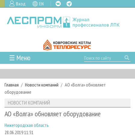
Вход
EN
☰ Меню
ГЛАВНАЯ
РУБРИКИ И ТЕМЫ
Главная
Новости компаний
АО «Волга» обновляет
РУБРИКИ ЖУРНАЛА
НОВОСТИ
оборудование
ЛЕСНОЕ ХОЗЯЙСТВО
КАЛЕНДАРЬ СОБЫТИЙ
ПРОЕКТЫ ЛПИ
НОВОСТИ КОМПАНИЙ
ЛЕСОЗАГОТОВКА
НОВОСТИ ЛПК
АНАЛИТИКА
АРХИВ
АО «Волга» обновляет оборудование
ЛЕСОПИЛЕНИЕ
НОВОСТИ ЖУРНАЛА
ПРЕДПРИЯТИЯ ЛПК
АРХИВ ЖУРНАЛОВ
О ЖУРНАЛЕ
Нижегородская область
ДЕРЕВООБРАБОТКА
НОВОСТИ КОМПАНИЙ
ЛЕСНЫЕ РЕГИОНЫ РОССИИ
СТАТЬИ
ПОДПИСКА
РЕКЛАМОДАТЕЛЯМ
28.06.2019 11:51