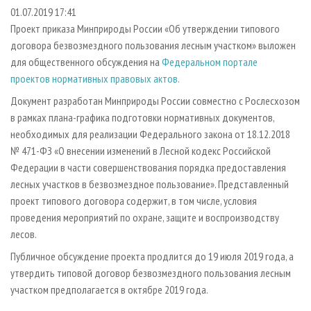
СУШКА ДРЕВЕСИНЫ
ПЕРСОНЫ
КОНТАКТЫ
РЕКЛАМА
01.07.2019 17:41
Проект приказа Минприроды России «Об утверждении типового
ПРОИЗВОДСТВО ДРЕВЕСНЫХ ПЛИТ
МОБИЛЬНЫЕ ВЫСТАВКИ
РЕКЛАМА НА САЙТЕ
договора безвозмездного пользования лесным участком» выложен
ДЕРЕВЯННОЕ ДОМОСТРОЕНИЕ
ОФИЦИАЛЬНЫЕ ДЕЛЕГАЦИИ
для общественного обсуждения на
Федеральном портале
ПРОИЗВОДСТВО МЕБЕЛИ
проектов нормативных правовых актов.
ПРИОРИТЕТНЫЕ ИНВЕСТПРОЕКТЫ
БИОЭНЕРГЕТИКА
Документ разработан Минприроды России совместно с Рослесхозом
RUSSIAN FORESTRY REVIEW
в рамках плана-графика подготовки нормативных документов,
ЦБП
ГАЗЕТА ЛЕСПРОМФОРУМ
необходимых для реализации Федерального закона от 18.12.2018
ИНСТРУМЕНТ И МАТЕРИАЛЫ
БИБЛИОТЕКА СПЕЦИАЛИСТА
№ 471-ФЗ «О внесении изменений в Лесной кодекс Российской
Федерации в части совершенствования порядка предоставления
лесных участков в безвозмездное пользование». Представленный
проект типового договора содержит, в том числе, условия
проведения мероприятий по охране, защите и воспроизводству
лесов.
Публичное обсуждение проекта продлится до 19 июля 2019 года, а
утвердить типовой договор безвозмездного пользования лесным
участком предполагается в октябре 2019 года.