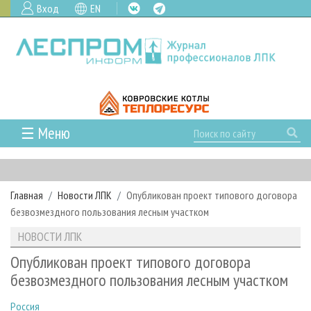
Вход
EN
☰ Меню
ГЛАВНАЯ
РУБРИКИ И ТЕМЫ
Главная
Новости ЛПК
Опубликован проект типового договора
РУБРИКИ ЖУРНАЛА
НОВОСТИ
безвозмездного пользования лесным участком
ЛЕСНОЕ ХОЗЯЙСТВО
КАЛЕНДАРЬ СОБЫТИЙ
ПРОЕКТЫ ЛПИ
НОВОСТИ ЛПК
ЛЕСОЗАГОТОВКА
НОВОСТИ ЛПК
АНАЛИТИКА
АРХИВ
Опубликован проект типового договора
ЛЕСОПИЛЕНИЕ
НОВОСТИ ЖУРНАЛА
ПРЕДПРИЯТИЯ ЛПК
АРХИВ ЖУРНАЛОВ
безвозмездного пользования лесным участком
О ЖУРНАЛЕ
ДЕРЕВООБРАБОТКА
НОВОСТИ КОМПАНИЙ
ЛЕСНЫЕ РЕГИОНЫ РОССИИ
СТАТЬИ
ПОДПИСКА
РЕКЛАМОДАТЕЛЯМ
Россия